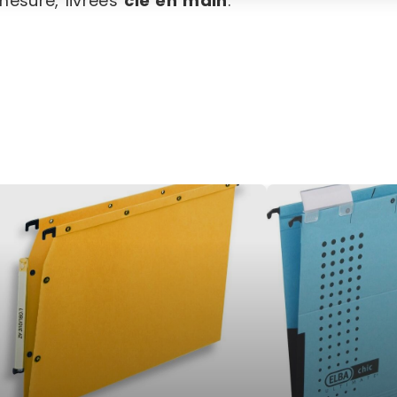
mesure, livrées
clé en main
.