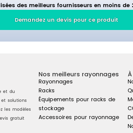
isées des meilleurs fournisseurs en moins de 
Demandez un devis pour ce produit
Nos meilleurs rayonnages
À
Rayonnages
N
Racks
Q
e et du
Équipements pour racks de
M
et solutions
stockage
C
z les modèles
Accessoires pour rayonnage
D
evis gratuit
N