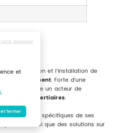
 sans accepter
-Alpes
mmercialisation et l’installation de
ience et
et au
rangement
. Forte d’une
 s’impose comme un acteur de
s
.
striels et tertiaires
.
 et fermer
et des besoins spécifiques de ses
produits ainsi que des solutions sur