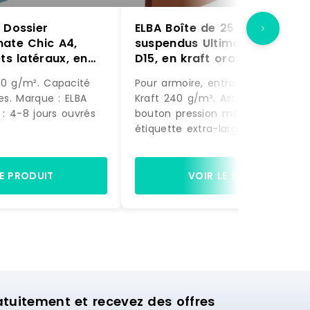
 Dossier
ELBA Boîte de 25 dossiers
mate Chic A4,
suspendus Ultimate A4, fond
ts latéraux, en
D15, en kraft orange –
bleu –
3362949904748
40 g/m². Capacité
Pour armoire, entraxe de 330mm.
9
les. Marque : ELBA
Kraft 240 g/m². Assemblage par
n : 4-8 jours ouvrés
bouton pression métal. Porte-
étiquette extra-large (étiquettes
incluses). Capacité : 150 feuilles.
Marque : ELBA Délai de livraison :
jours ouvrés
LE PRODUIT
VOIR LE PRODUIT
uitement et recevez des offres