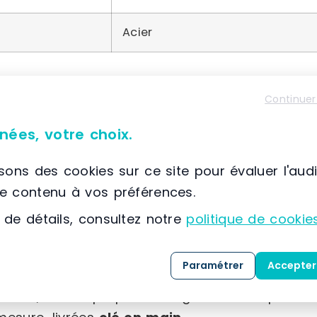
Acier
Continuer
À propos de SETAM E2
nées, votre choix.
📌 Située à France, SCIONZIER, (74) Auvergne-Rhône
SETAM
est spécialisée dans la conception, la co
isons des cookies sur ce site pour évaluer l'aud
solutions dédiées au
stockage
, au
classement
le contenu à vos préférences.
expertise développée depuis 1974, l’entreprise
 de détails, consultez notre
politique de cookie
référence dans l’
aménagement des espaces indu
Paramétrer
Accepter
Grâce à une maîtrise approfondie des métiers 
clients, SETAM propose une gamme complète de 