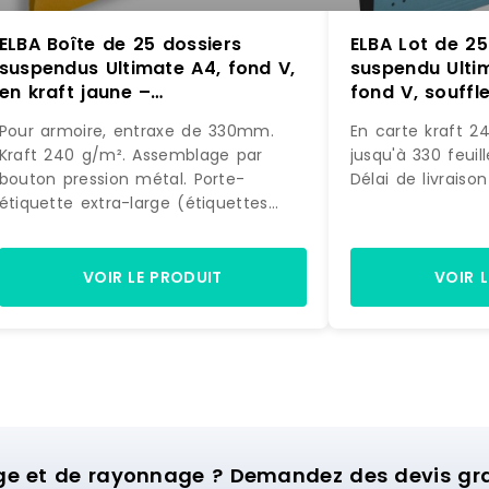
ELBA Boîte de 25 dossiers
ELBA Lot de 25
suspendus Ultimate A4, fond V,
suspendu Ulti
en kraft jaune –
fond V, souffle
3362949904977
carte coloris 
Pour armoire, entraxe de 330mm.
En carte kraft 2
400203085155
Kraft 240 g/m². Assemblage par
jusqu'à 330 feuil
bouton pression métal. Porte-
Délai de livraiso
étiquette extra-large (étiquettes
incluses). Capacité : 100 feuilles.
Marque : ELBA Prix de livraison : 16.20
€ Délai de livraison : 1-3 jours ouvrés
VOIR LE PRODUIT
VOIR 
ge et de rayonnage ? Demandez des devis grat