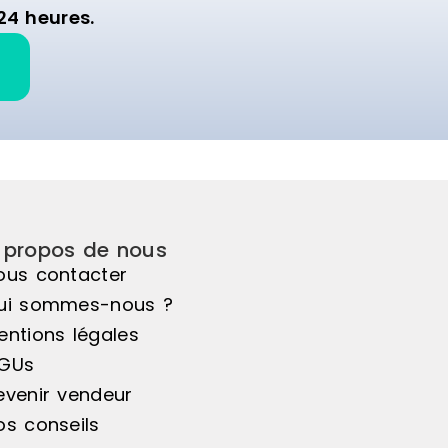
24 heures.
 propos de nous
ous contacter
ui sommes-nous ?
entions légales
GUs
evenir vendeur
os conseils