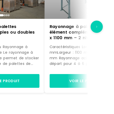
alettes
Rayonnage à palettes –
mples ou doubles
élément complémentaire – 2
x 1100 mm – 2 niveaux – 190
kg/niveau
u Rayonnage à
Caractéristiques Longueur : 2225
ue Le rayonnage à
mmLargeur : 1100 mmHauteur : 3
ue permet de stocker
mm Rayonnage acier élément de
 de palettes de
départ pour 4 à 6 palettes sur 2
 différents. Le
niveauxDim. 2225 x 1100 x ht 3000
ue se compose
mmCertifiés conformes selon les
e rayonnages
normes EN15512, EN15635, EN15620 
LE PRODUIT
VOIR LE PRODUIT
ès aux
EN15629 afin de vous garantir un
 ne se fait que par
entière sécurité et une excellent
urquoi ils sont
qualitéEchelles finition acier
 contre un mur. Les
galvanisé, lisses Epoxy coloris or
les sont quand à
RAL 2004Charge admissible de 19