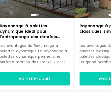
Rayonnage à palettes
Rayonnage à p
dynamique idéal pour
classiques si
l’entreposage des denrées
périssables ou des
Les avantages du Rayonnage à
Les avantages d
marchandises
palettes dynamique Le rayonnage à
palettes classiq
palettes dynamique permet une
palettes classiq
parfaite rotation des stocks. C’est le
un grand nombre
système de stockage idéal pour tous
poids et de tailles
ceux qui entreposent des denrées
système classiq
périssables (secteur de l’agro-
généralement d
VOIR LE PRODUIT
VOIR 
alimentaire) ou des marchandises
simples ou doubles. L’acc
avec roulement fréquent (lots de
linéaires simples
fabrication). Le rayonnage
un côté, c’est po
dynamique pour palettes comprend
souvent adossés
des niveaux légèrement inclinés
rayonnages doub