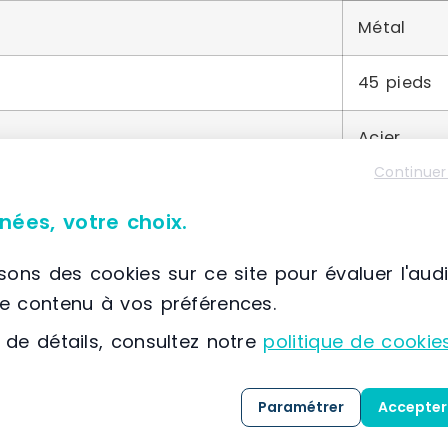
Métal
45 pieds
Acier
Continuer
nées, votre choix.
À propos de PRO OCCASION RAY
isons des cookies sur ce site pour évaluer l'aud
📌 Située à Piolenc
le contenu à vos préférences.
Pro Occasion Rayonnage
vous accompagne a
 de détails, consultez notre
politique de cookie
solutions
sur-mesure
adaptées à vos projets.
Paramétrer
Accepter
Que vous recherchiez des
racks à palettes
, d