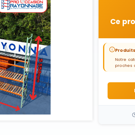
Ce pro
Produits
Notre cat
proches 