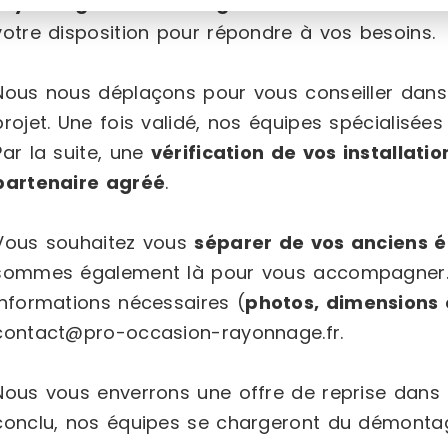
rayonnages de stockage
ou encore une
mezza
votre disposition pour répondre à vos besoins.
Nous nous déplaçons pour vous conseiller dans l
projet. Une fois validé, nos équipes spécialisées 
Par la suite, une
vérification de vos installatio
partenaire agréé
.
Vous souhaitez vous
séparer de vos anciens 
sommes également là pour vous accompagner. Il
informations nécessaires (
photos, dimensions 
contact@pro-occasion-rayonnage.fr.
Nous vous enverrons une offre de reprise dans 
conclu, nos équipes se chargeront du démontag