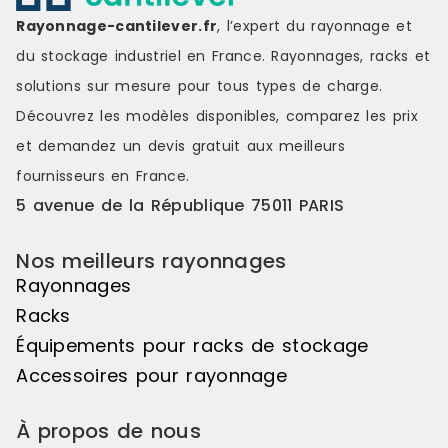
espace de préparation.Capacité
robustesse e
Rayonnage-cantilever.fr
, l’expert du rayonnage et
de charge élevéeChaque niveau
charge éle
du stockage industriel en France. Rayonnages, racks et
peut supporter jusqu'à 300 kgs,
supporter j
pour une charge admissible totale
une charge 
solutions sur mesure pour tous types de charge.
de 380 kgs, garantissant une
750 kgs, pe
Découvrez les modèles disponibles, comparez les
prix
utilisation fiable avec des charges
charges imp
importantes.Prêt à l'emploiLivré
sécurité.Prêt
et demandez un
devis gratuit
aux meilleurs
entièrement assemblé, le
entièrement
fournisseurs en France.
Stockage incliné FIFO est
Stockage inc
immédiatement opérationnel et
mobile est
5 avenue de la République 75011 PARIS
constitue une solution simple,
opérationnel
robuste et performante pour
solution fia
Nos meilleurs rayonnages
structurer efficacement le
performante
stockage. Référence : 29C-1
stockage et 
Rayonnages
Disponibilité : Disponible Marque :
Référence : 
Racks
Trilogiq
Disponible M
Équipements pour racks de stockage
Accessoires pour rayonnage
À propos de nous