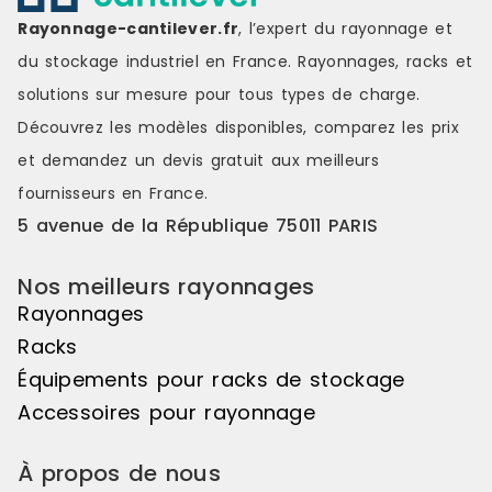
espace de préparation.Capacité
robustesse e
Rayonnage-cantilever.fr
, l’expert du rayonnage et
de charge élevéeChaque niveau
charge éle
du stockage industriel en France. Rayonnages, racks et
peut supporter jusqu'à 300 kgs,
supporter j
pour une charge admissible totale
une charge 
solutions sur mesure pour tous types de charge.
de 380 kgs, garantissant une
750 kgs, pe
Découvrez les modèles disponibles, comparez les
prix
utilisation fiable avec des charges
charges imp
importantes.Prêt à l'emploiLivré
sécurité.Prêt
et demandez un
devis gratuit
aux meilleurs
entièrement assemblé, le
entièrement
fournisseurs en France.
Stockage incliné FIFO est
Stockage inc
immédiatement opérationnel et
mobile est
5 avenue de la République 75011 PARIS
constitue une solution simple,
opérationnel
robuste et performante pour
solution fia
Nos meilleurs rayonnages
structurer efficacement le
performante
stockage. Référence : 29C-1
stockage et 
Rayonnages
Disponibilité : Disponible Marque :
Référence : 
Racks
Trilogiq
Disponible M
Équipements pour racks de stockage
Accessoires pour rayonnage
À propos de nous