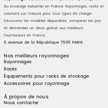
de charge élevéeChaque niveau
charge éle
du stockage industriel en France. Rayonnages, racks et
peut supporter jusqu'à 300 kgs,
supporter j
pour une charge admissible totale
une charge 
solutions sur mesure pour tous types de charge.
de 380 kgs, garantissant une
750 kgs, pe
Découvrez les modèles disponibles, comparez les
prix
utilisation fiable avec des charges
charges imp
importantes.Prêt à l'emploiLivré
sécurité.Prêt
et demandez un
devis gratuit
aux meilleurs
entièrement assemblé, le
entièrement
fournisseurs en France.
Stockage incliné FIFO est
Stockage inc
immédiatement opérationnel et
mobile est
5 avenue de la République 75011 PARIS
constitue une solution simple,
opérationnel
robuste et performante pour
solution fia
Nos meilleurs rayonnages
structurer efficacement le
performante
stockage. Référence : 29C-1
stockage et 
Rayonnages
Disponibilité : Disponible Marque :
Référence : 
Racks
Trilogiq
Disponible M
Équipements pour racks de stockage
Accessoires pour rayonnage
À propos de nous
Nous contacter