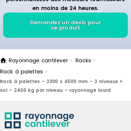
dit FIFO (Firs
en moins de 24 heures.
premières p
le rack de s
premières à 
Demandez un devis pour
palette arri
ce produit
elle est st
afin d’évite
ainsi être r
moment et en
système est
Rayonnage cantilever
Racks
>
>
en hauteur 
pouvez ains
Rack à palettes
>
rayonnages
moins grand
Rack à palettes – 3300 x 4500 mm – 3 niveaux +
besoins de 
caractérist
sol – 2400 kg par niveau – rayonnage lourd
palettes dy
Hauteur : d
pas de 50 c
cm à 360 cm
cm à 110 cm
: Jusqu’à 45
CARACTÉRIS