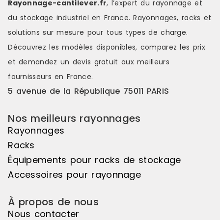
Rayonnage-cantilever.fr
, l’expert du rayonnage et
Echelles : 
du stockage industriel en France. Rayonnages, racks et
montants av
pieds et le
solutions sur mesure pour tous types de charge.
correspondan
Découvrez les modèles disponibles, comparez les
prix
perforées t
emboîter les
et demandez un
devis gratuit
aux meilleurs
de l’échelle
fournisseurs en France.
dimensions 
Europalette 
5 avenue de la République 75011 PARIS
sera normal
Lisses :les 
Nos meilleurs rayonnages
horizontaux 
rayonnages 
Rayonnages
déposées le
Racks
assemblées
connecteurs
Équipements pour racks de stockage
leurs perfor
Accessoires pour rayonnage
intègre 2 go
évitent tou
accidentel. FINI
À propos de nous
(poteaux ble
Nous contacter
Lisses stock