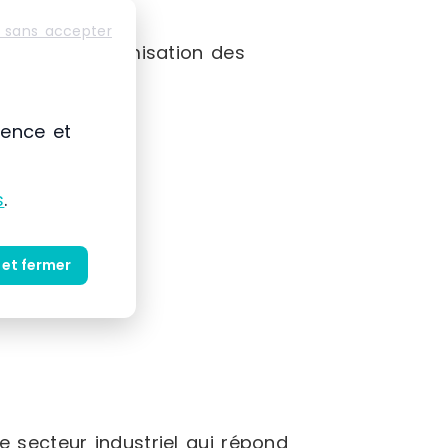
 sans accepter
meilleure optimisation des
ience et
s
.
 tels que :
 et fermer
 secteur industriel qui répond