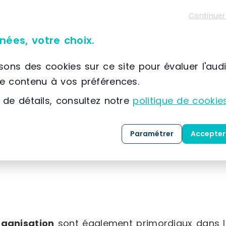
Continuer
usieurs types de chariots élévateurs pour une 
nées, votre choix.
isons des cookies sur ce site pour évaluer l'aud
le contenu à vos préférences.
 de détails, consultez notre
politique de cookie
es environnements d’activité de type industriel
Paramétrer
Accepter
rganisation
sont également primordiaux dans le