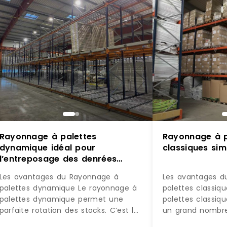
Rayonnage à palettes
Rayonnage à p
dynamique idéal pour
classiques si
l’entreposage des denrées
périssables ou des
Les avantages du Rayonnage à
Les avantages d
marchandises
palettes dynamique Le rayonnage à
palettes classiq
palettes dynamique permet une
palettes classiq
parfaite rotation des stocks. C’est le
un grand nombre
système de stockage idéal pour tous
poids et de tailles