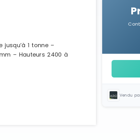
P
Cont
Vendu pa