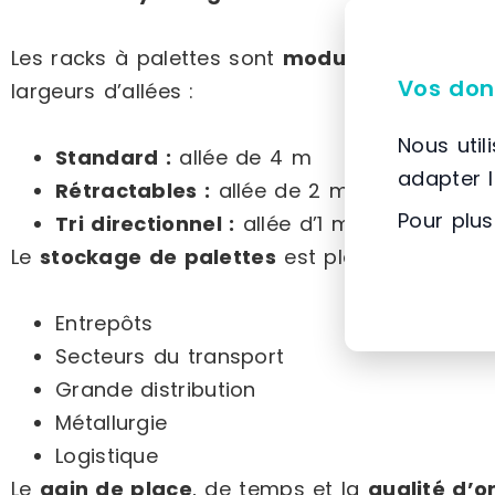
Les racks à palettes sont
modulables
avec pl
Vos don
largeurs d’allées :
Nous util
Standard :
allée de 4 m
adapter 
Rétractables :
allée de 2 m 90
Pour plus
Tri directionnel :
allée d’1 m 60
Le
stockage de palettes
est plébiscité dans d
Entrepôts
Secteurs du transport
Grande distribution
Métallurgie
Logistique
Le
gain de place
, de temps et la
qualité d’o