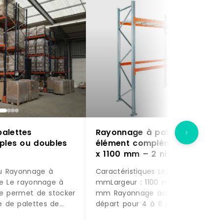
alettes
Rayonnage à palettes –
mples ou doubles
élément complémentaire – 2
x 1100 mm – 2 niveaux – 190
kg/niveau
u Rayonnage à
Caractéristiques Longueur : 2225
ue Le rayonnage à
mmLargeur : 1100 mmHauteur : 3
ue permet de stocker
mm Rayonnage acier élément de
 de palettes de
départ pour 4 à 6 palettes sur 2
 différents. Le
niveauxDim. 2225 x 1100 x ht 3000