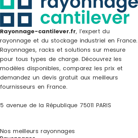
de la palet
80×120 cm,
de 110 cm. L
éléments ho
rayonnages
Rayonnage-cantilever.fr
, l’expert du
déposées l
rayonnage et du stockage industriel en France.
assemblées
connecteur
Rayonnages, racks et solutions sur mesure
perforation
pour tous types de charge.
Découvrez les
goupilles d
risque de 
modèles disponibles, comparez les
prix
et
FINITION Peinte (poteaux bleus,
demandez un
devis gratuit
aux meilleurs
tablettes g
palettes o
fournisseurs en France.
5 avenue de la République 75011 PARIS
Nos meilleurs rayonnages