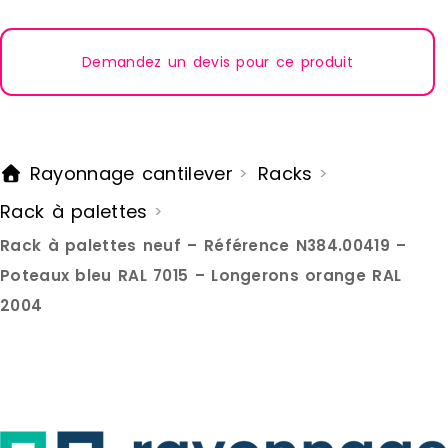
arrive au b
stoppée par
de tomber. 
Demandez un devis pour ce produit
récupérée 
sécurité. Ce système est modulable
aussi bien
profondeur
des rayonn
moins gran
Rayonnage cantilever
Racks
>
>
besoins de
caractéris
Rack à palettes
>
palettes d
Hauteur : 
Rack à palettes neuf – Référence N384.00419 –
de 50 cm L
Poteaux bleu RAL 7015 – Longerons orange RAL
cm Profond
Capacités 
2004
/ niveau C
Echelles :
avec les di
accessoires
perforées 
emboîter le
l’échelle e