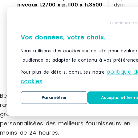
niveaux l.2700 x p.1100 x h.3500
dynamiqu
mm palstar – 8800435
l’entrep
périssab
8800435 - Ce rayonnage à palettes
Les avant
Continuer sa
marchan
peint permet de stocker sur 2 niveaux
palettes d
+ sol des charges jusqu'à 2100 kg. Les
palettes d
Vos données, votre choix.
parfaite rotat
système de
Nous utilisons des cookies sur ce site pour évaluer
ceux qui e
VOIR LE PRODUIT
périssables
l'audience et adapter le contenu à vos préférence
alimentair
avec roule
politique d
Pour plus de détails, consultez notre
fabrication). Le rayonnage dyna
cookies
.
pour palet
légèrement
Besoin d’un système de stockage et de
amovibles 
Paramétrer
Accepter et ferm
glisser les
rayonnage ? Demandez des devis
l’autre du
gratuitement et recevez des offres
système dit 
premières 
personnalisées des meilleurs fournisseurs en
rack de st
moins de 24 heures.
premières à