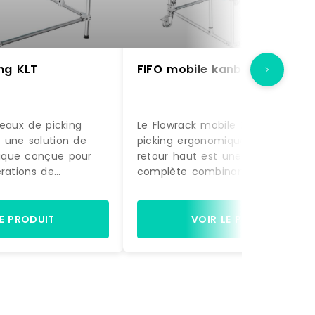
ng KLT
FIFO mobile kanban
veaux de picking
Le Flowrack mobile 2 niveaux de
 une solution de
picking ergonomique avec nivea
ique conçue pour
retour haut est une solution
érations de
complète combinant stockage
méliorer le confort
dynamique, ergonomie et mobilité.
Grâce à son
permet d'optimiser les flux de
lux FIFO et à sa
picking tout en intégrant une
LE PRODUIT
VOIR LE PRODUIT
mique, il facilite
fonction de retour des contenant
ts et fluidifie les
améliorant ainsi l'organisation glo
cking.Structure
des postes de travail.Structure lé
anteGrâce à sa
et résistanteSa structure modulai
ire en aluminium,
en aluminium permet une réduct
ficie d'une
de poids de 40 % par rapport à