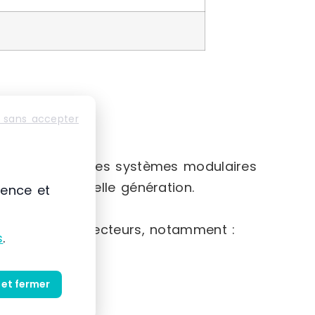
 sans accepter
e-France
nte basée sur des systèmes modulaires
iaux de nouvelle génération.
ience et
e gamme de secteurs, notamment :
s
.
 et fermer