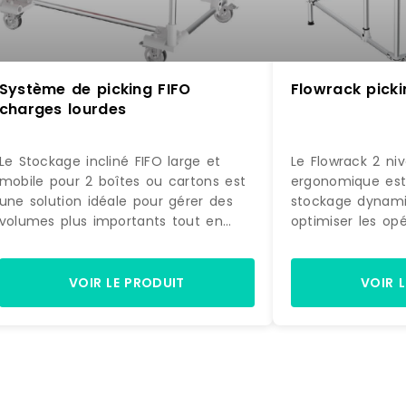
Système de picking FIFO
Flowrack picki
charges lourdes
Le Stockage incliné FIFO large et
Le Flowrack 2 ni
mobile pour 2 boîtes ou cartons est
ergonomique est
une solution idéale pour gérer des
stockage dynam
volumes plus importants tout en
optimiser les op
conservant une excellente
préparation et a
accessibilité aux produits. Sa
des opérateurs. 
conception large et inclinée permet
organisation en f
VOIR LE PRODUIT
VOIR 
d'optimiser le rangement et
conception ergono
d'améliorer la fluidité des
l'accès aux produi
opérations.Structure légère et ultra
opérations de pi
résistanteSa structure modulaire en
légère et résist
aluminium réduit le poids de 40 %
structure modula
par rapport à une structure en acier,
ce flowrack béné