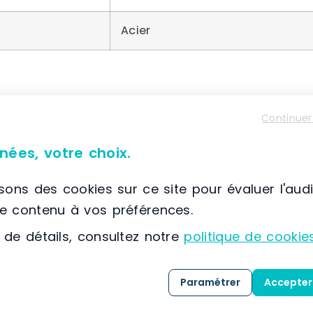
Acier
Continuer
À propos de Trilogiq
📌 Située à France, Saint Ouen l’Aumone, (95) Ile-d
nées, votre choix.
Trilogiq propose
GRAPHIT
, une solution innova
composés de connecteurs, de tubes et de matér
isons des cookies sur ce site pour évaluer l'aud
le contenu à vos préférences.
Les applications de
GRAPHIT
couvrent une larg
 de détails, consultez notre
politique de cookie
la santé,
Paramétrer
Accepter
la distribution,
le tourisme,