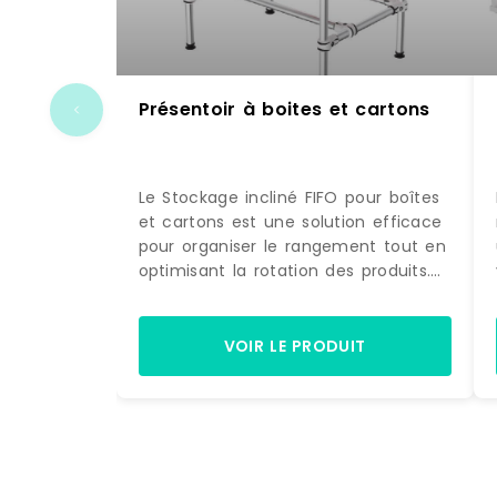
Présentoir à boites et cartons
Le Stockage incliné FIFO pour boîtes
et cartons est une solution efficace
pour organiser le rangement tout en
optimisant la rotation des produits.
Grâce à son inclinaison et à son
système FIFO, il facilite l'accès aux
objets et améliore la fluidité des flux
VOIR LE PRODUIT
logistiques.Structure légère et
résistanteGrâce à sa structure
modulaire en aluminium, ce système
de stockage bénéficie d'une
réduction de poids de 40 % par
rapport à une structure en acier