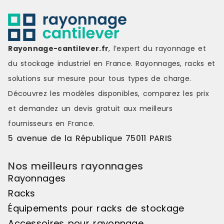
cm à 110 cm
: Jusqu’à 45
CARACTÉRIS
Echelles : 
Rayonnage-cantilever.fr
, l’expert du rayonnage et
montants av
pieds et le
du stockage industriel en France. Rayonnages, racks et
correspondan
solutions sur mesure pour tous types de charge.
perforées t
emboîter les
Découvrez les modèles disponibles, comparez les
prix
de l’échelle
et demandez un
devis gratuit
aux meilleurs
dimensions 
Europalette 
fournisseurs en France.
sera normal
5 avenue de la République 75011 PARIS
Lisses :les 
horizontaux 
rayonnages 
Nos meilleurs rayonnages
déposées le
Rayonnages
assemblées
connecteurs
Racks
leurs perfor
Équipements pour racks de stockage
intègre 2 go
évitent tou
Accessoires pour rayonnage