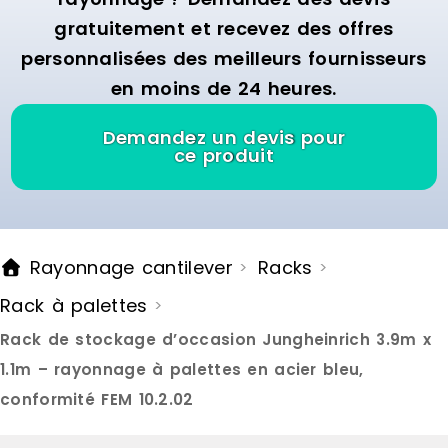
de faire gli
gratuitement et recevez des offres
stockés d’un
rayonnage.
personnalisées des meilleurs fournisseurs
dit FIFO (Firs
en moins de 24 heures.
premières p
le rack de s
premières à 
Demandez un devis pour
palette arri
ce produit
elle est st
afin d’évite
ainsi être r
moment et en
système est
Rayonnage cantilever
Racks
>
>
en hauteur 
pouvez ains
Rack à palettes
>
rayonnages
moins grand
Rack de stockage d’occasion Jungheinrich 3.9m x
besoins de 
caractérist
1.1m – rayonnage à palettes en acier bleu,
palettes dy
conformité FEM 10.2.02
Hauteur : d
pas de 50 c
cm à 360 cm