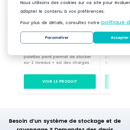
Nous utilisons des cookies sur ce site pour évalue
adapter le contenu à vos préférences.
politique 
Pour plus de détails, consultez notre
Lot de 2 racks à palette 2
Rayonnag
niveaux l.2700 x p.1100 x
dynamique
Paramétrer
Accepter 
h.3500 mm palstar –
l’entrepo
8800435
périssabl
8800435 - Ce rayonnage à
Les avanta
marchand
palettes peint permet de stocker
palettes dy
sur 2 niveaux + sol des charges
à palettes 
jusqu'à 2100 kg. Les
parfaite rotat
le système 
tous ceux q
VOIR LE PRODUIT
VO
denrées pér
l’agro-alime
marchandis
fréquent (lot
rayonnage 
palettes co
Besoin d’un système de stockage et de
légèrement 
rouleaux am
rayonnage ? Demandez des devis