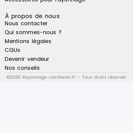
accidentel. FINI
(poteaux ble
À propos de nous
Lisses stock
orange RAL
Nous contacter
Qui sommes-nous ?
Mentions légales
CGUs
Devenir vendeur
Nos conseils
©2026 Rayonnage-cantilever.fr – Tous droits réservés