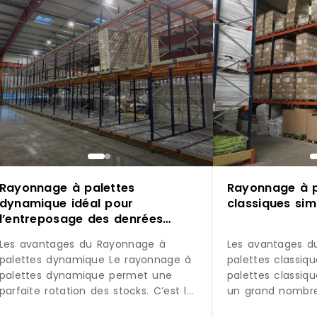
Rayonnage à palettes
Rayonnage à p
dynamique idéal pour
classiques si
l’entreposage des denrées
périssables ou des
Les avantages du Rayonnage à
Les avantages d
marchandises
palettes dynamique Le rayonnage à
palettes classiq
palettes dynamique permet une
palettes classiq
parfaite rotation des stocks. C’est le
un grand nombre
système de stockage idéal pour tous
poids et de tailles