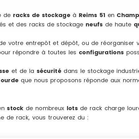
e de
racks de stockage
à
Reims 51
en
Champ
és et des racks de stockage
neufs
de haute
q
e votre entrepôt et dépôt, ou de réorganiser 
pour répondre à toutes les
configurations
poss
sse
et de la
sécurité
dans le stockage industrie
lourde
que nous proposons réponde aux normes
 en
stock
de nombreux
lots
de rack charge lour
 de rack, vous trouverez du :