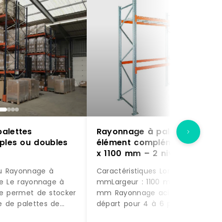
alettes
Rayonnage à palettes –
mples ou doubles
élément complémentaire – 2
x 1100 mm – 2 niveaux – 190
kg/niveau
u Rayonnage à
Caractéristiques Longueur : 2225
ue Le rayonnage à
mmLargeur : 1100 mmHauteur : 3
ue permet de stocker
mm Rayonnage acier élément de
 de palettes de
départ pour 4 à 6 palettes sur 2
 différents. Le
niveauxDim. 2225 x 1100 x ht 3000