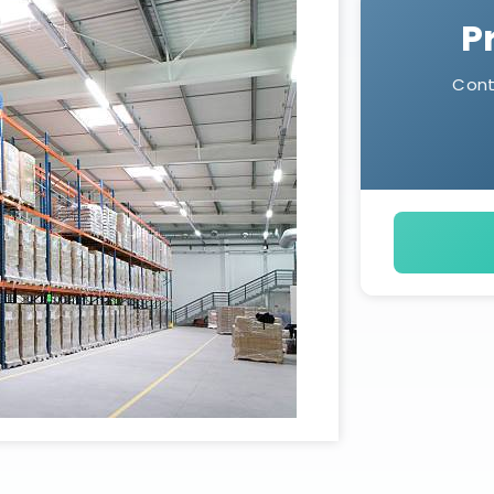
P
Cont