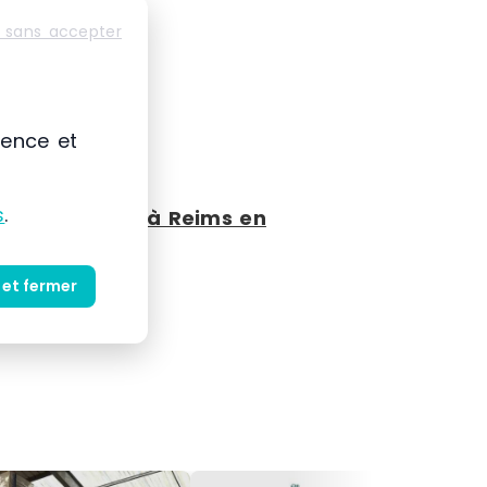
 sans accepter
ience et
s
.
age occasion à Reims en
 et fermer