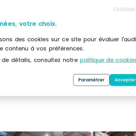
Continuer
nées, votre choix.
isons des cookies sur ce site pour évaluer l'aud
le contenu à vos préférences.
re
.
 de détails, consultez notre
politique de cookie
nformations sur nos
solutions
de
rack de stock
er dans votre
projet
de stockage industriel.
Paramétrer
Accepter