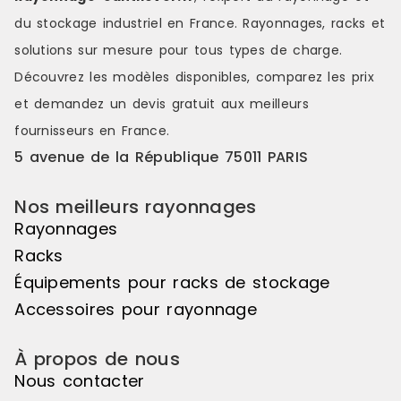
de charge élevéeChaque niveau
charge éle
du stockage industriel en France. Rayonnages, racks et
peut supporter jusqu'à 300 kgs,
supporter j
pour une charge admissible totale
une charge 
solutions sur mesure pour tous types de charge.
de 380 kgs, garantissant une
750 kgs, pe
Découvrez les modèles disponibles, comparez les
prix
utilisation fiable avec des charges
charges imp
importantes.Prêt à l'emploiLivré
sécurité.Prêt
et demandez un
devis gratuit
aux meilleurs
entièrement assemblé, le
entièrement
fournisseurs en France.
Stockage incliné FIFO est
Stockage inc
immédiatement opérationnel et
mobile est
5 avenue de la République 75011 PARIS
constitue une solution simple,
opérationnel
robuste et performante pour
solution fia
Nos meilleurs rayonnages
structurer efficacement le
performante
stockage. Référence : 29C-1
stockage et 
Rayonnages
Disponibilité : Disponible Marque :
Référence : 
Racks
Trilogiq
Disponible M
Équipements pour racks de stockage
Accessoires pour rayonnage
À propos de nous
Nous contacter