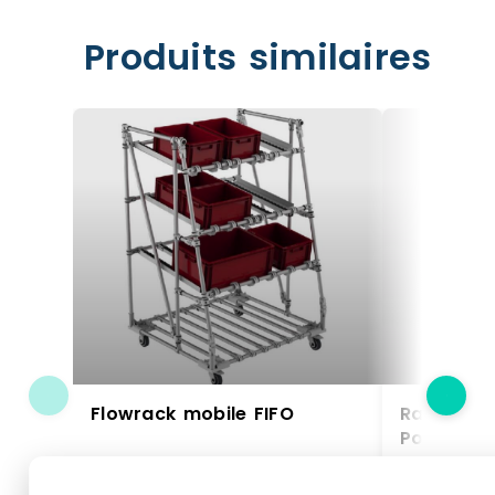
Produits similaires
Flowrack mobile FIFO
Rack Serv
Poteaux, 
Poteaux a
Rack Roul