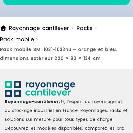
hello RSE : 
inférieur à 6
recommandé
options ave
Rayonnage cantilever
Racks
>
>
pour un acha
rack offre u
Rack mobile
>
robuste pou
matériel, bi
Rack mobile SMI 1031-1033nu – orange et bleu,
être optimi
durabilité. 
dimensions extérieur 220 × 80 × 134 cm
de livraison 
Rayonnage-cantilever.fr
, l’expert du rayonnage et
du stockage industriel en France. Rayonnages, racks et
solutions sur mesure pour tous types de charge.
Découvrez les modèles disponibles, comparez les
prix