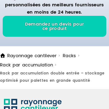
chariots de
personnalisées des meilleurs fournisseurs
prélever le
en moins de 24 heures.
trouvent en
rayonnage.L
rayonnage 
Demandez un devis pour
DIMENSIONS
ce produit
à 1,200 cm 
Longueur : 
Profondeur 
Capacités d
4500 kg / n
Rayonnage cantilever
Racks
>
>
CARACTÉRIS
Echelles : 
Rack par accumulation
>
montants av
pieds et le
Rack par accumulation double entrée – stockage
correspondan
perforées t
optimisé pour palettes en grande quantité
emboîter les
de l’échelle
dimensions 
Europalette 
sera normal