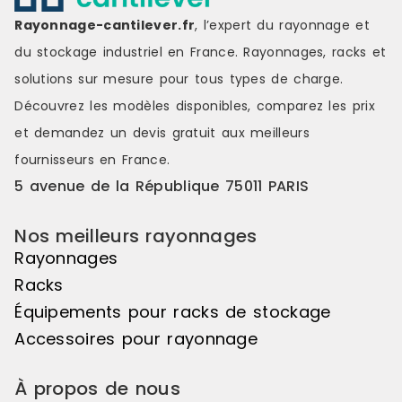
Lisses : les
horizontaux 
Rayonnage-cantilever.fr
, l’expert du rayonnage et
rayonnages 
du stockage industriel en France. Rayonnages, racks et
déposées le
assemblées
solutions sur mesure pour tous types de charge.
connecteurs
Découvrez les modèles disponibles, comparez les
prix
leurs perfor
intègre 2 go
et demandez un
devis gratuit
aux meilleurs
évitent tou
fournisseurs en France.
accidentel. 
traverses ga
5 avenue de la République 75011 PARIS
stockage su
2004
Nos meilleurs rayonnages
Rayonnages
Racks
Équipements pour racks de stockage
Accessoires pour rayonnage
À propos de nous