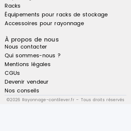
évitent tou
Racks
accidentel. FINI
Équipements pour racks de stockage
(poteaux ble
Lisses stock
Accessoires pour rayonnage
orange RAL
À propos de nous
Nous contacter
Qui sommes-nous ?
Mentions légales
CGUs
Devenir vendeur
Nos conseils
©2026 Rayonnage-cantilever.fr – Tous droits réservés