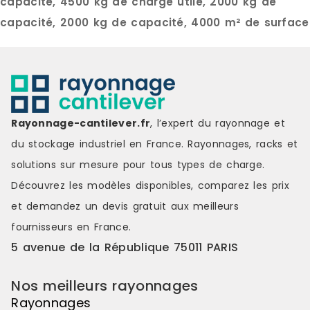
pas de 50 c
capacité, 4500 kg de charge utile, 2000 kg de
cm à 360 cm
capacité, 2000 kg de capacité, 4000 m² de surface
cm à 110 cm
: Jusqu’à 45
CARACTÉRIS
Echelles : 
montants av
pieds et le
correspondan
Rayonnage-cantilever.fr
, l’expert du rayonnage et
perforées t
emboîter les
du stockage industriel en France. Rayonnages, racks et
de l’échelle
solutions sur mesure pour tous types de charge.
dimensions 
Europalette 
Découvrez les modèles disponibles, comparez les
prix
sera normal
et demandez un
devis gratuit
aux meilleurs
Lisses :les 
horizontaux 
fournisseurs en France.
rayonnages 
5 avenue de la République 75011 PARIS
déposées le
assemblées
connecteurs
Nos meilleurs rayonnages
leurs perfor
Rayonnages
intègre 2 go