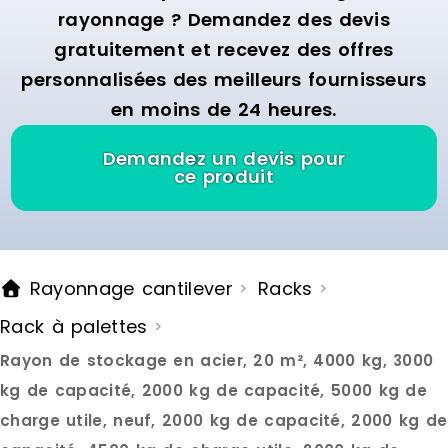
rouleaux am
rayonnage ? Demandez des devis
de faire gli
gratuitement et recevez des offres
stockés d’un
rayonnage.
personnalisées des meilleurs fournisseurs
dit FIFO (Firs
en moins de 24 heures.
premières p
le rack de s
premières à 
Demandez un devis pour
palette arri
ce produit
elle est st
afin d’évite
ainsi être r
moment et en
système est
Rayonnage cantilever
Racks
>
>
en hauteur 
pouvez ains
Rack à palettes
>
rayonnages
moins grand
Rayon de stockage en acier, 20 m², 4000 kg, 3000
besoins de 
caractérist
kg de capacité, 2000 kg de capacité, 5000 kg de
palettes dy
charge utile, neuf, 2000 kg de capacité, 2000 kg de
Hauteur : d