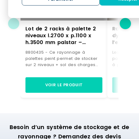
Lot de 2 racks à palette 2
Rayonnag
niveaux l.2700 x p.1100 x
dynamique
h.3500 mm palstar –
l’entrepo
8800435
périssabl
8800435 - Ce rayonnage à
Les avanta
marchand
palettes peint permet de stocker
palettes dy
sur 2 niveaux + sol des charges
à palettes 
jusqu'à 2100 kg. Les
parfaite rotat
le système 
tous ceux q
VOIR LE PRODUIT
VO
denrées pér
l’agro-alime
marchandis
fréquent (lot
rayonnage 
palettes co
Besoin d’un système de stockage et de
légèrement 
rouleaux am
rayonnage ? Demandez des devis