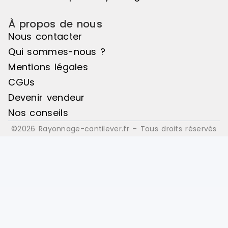
accidentel. FINI
(poteaux ble
À propos de nous
Lisses stock
orange RAL
Nous contacter
Qui sommes-nous ?
Mentions légales
CGUs
Devenir vendeur
Nos conseils
©2026 Rayonnage-cantilever.fr – Tous droits réservés