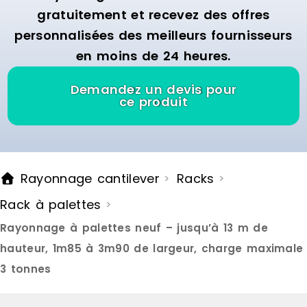
de faire gli
gratuitement et recevez des offres
stockés d’un
rayonnage.
personnalisées des meilleurs fournisseurs
dit FIFO (Firs
en moins de 24 heures.
premières p
le rack de s
premières à 
Demandez un devis pour
palette arri
ce produit
elle est st
afin d’évite
ainsi être r
moment et en
système est
Rayonnage cantilever
Racks
>
>
en hauteur 
pouvez ains
Rack à palettes
>
rayonnages
moins grand
Rayonnage à palettes neuf – jusqu’à 13 m de
besoins de 
caractérist
hauteur, 1m85 à 3m90 de largeur, charge maximale
palettes dy
3 tonnes
Hauteur : d
pas de 50 c
cm à 360 cm