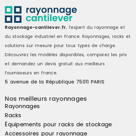
cm à 110 cm
: Jusqu’à 45
CARACTÉRIS
Echelles : 
Rayonnage-cantilever.fr
, l’expert du rayonnage et
montants av
pieds et le
du stockage industriel en France. Rayonnages, racks et
correspondan
solutions sur mesure pour tous types de charge.
perforées t
emboîter les
Découvrez les modèles disponibles, comparez les
prix
de l’échelle
et demandez un
devis gratuit
aux meilleurs
dimensions 
Europalette 
fournisseurs en France.
sera normal
5 avenue de la République 75011 PARIS
Lisses :les 
horizontaux 
rayonnages 
Nos meilleurs rayonnages
déposées le
Rayonnages
assemblées
connecteurs
Racks
leurs perfor
Équipements pour racks de stockage
intègre 2 go
évitent tou
Accessoires pour rayonnage