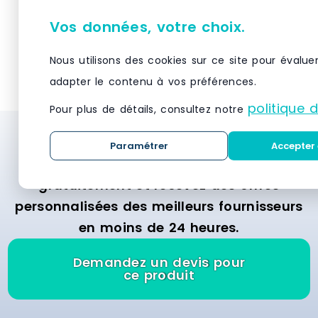
ouvrés
étiquette ex
Vos données, votre choix.
incluses). Ca
Marque : ELB
VOIR LE PRODUIT
VO
16.20 € Délai
Nous utilisons des cookies sur ce site pour évalue
ouvrés
adapter le contenu à vos préférences.
politique 
Pour plus de détails, consultez notre
Besoin d’un système de stockage et de
Paramétrer
Accepter 
rayonnage ? Demandez des devis
gratuitement et recevez des offres
personnalisées des meilleurs fournisseurs
en moins de 24 heures.
Demandez un devis pour
ce produit