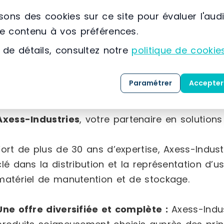
isons des cookies sur ce site pour évaluer l'aud
Acier
le contenu à vos préférences.
 de détails, consultez notre
politique de cookie
Paramétrer
Accepter
À propos de AXESS INDUSTRIES
📌 Située à France, STRASBOURG, (67) Grand Est
Axess-Industries
, votre partenaire en solution
Fort de plus de 30 ans d’expertise, Axess-Indu
clé dans la distribution et la représentation d’
matériel de manutention et de stockage.
Une offre diversifiée et complète :
Axess-Indus