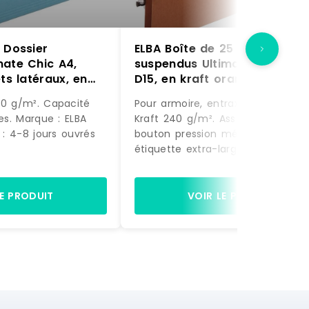
 Dossier
ELBA Boîte de 25 dossiers
mate Chic A4,
suspendus Ultimate A4, fond
ts latéraux, en
D15, en kraft orange –
bleu –
3362949904748
40 g/m². Capacité
Pour armoire, entraxe de 330mm.
9
les. Marque : ELBA
Kraft 240 g/m². Assemblage par
n : 4-8 jours ouvrés
bouton pression métal. Porte-
étiquette extra-large (étiquettes
incluses). Capacité : 150 feuilles.
Marque : ELBA Délai de livraison :
jours ouvrés
LE PRODUIT
VOIR LE PRODUIT