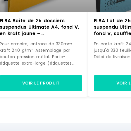
ELBA Boîte de 25 dossiers
ELBA Lot de 25
suspendus Ultimate A4, fond V,
suspendu Ulti
en kraft jaune –
fond V, souffle
3362949904977
carte coloris 
Pour armoire, entraxe de 330mm.
En carte kraft 2
400203085155
Kraft 240 g/m². Assemblage par
jusqu'à 330 feuil
bouton pression métal. Porte-
Délai de livraiso
étiquette extra-large (étiquettes
incluses). Capacité : 100 feuilles.
Marque : ELBA Prix de livraison : 16.20
€ Délai de livraison : 1-3 jours ouvrés
VOIR LE PRODUIT
VOIR 