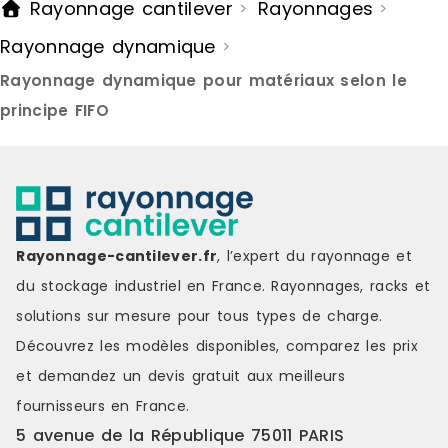
Rayonnage cantilever
Rayonnages
>
>
main et le déplacement des
main.Mobilité
objets, améliorant ainsi le confort
ergonomie o
Rayonnage dynamique
>
de travail et la
poignée hori
productivité.Conception stable
offre une p
Rayonnage dynamique pour matériaux selon le
pour installation fixeMonté sur
pour les dé
pieds, il offre une excellente
roulettes pi
principe FIFO
stabilité, idéale pour une
pivotantes 
implantation durable dans un
platines ass
atelier, une zone logistique ou un
maniabilité,
espace de préparation.Capacité
robustesse e
de charge élevéeChaque niveau
charge éle
peut supporter jusqu'à 300 kgs,
supporter j
pour une charge admissible totale
une charge 
Rayonnage-cantilever.fr
, l’expert du rayonnage et
de 380 kgs, garantissant une
750 kgs, pe
du stockage industriel en France. Rayonnages, racks et
utilisation fiable avec des charges
charges imp
importantes.Prêt à l'emploiLivré
sécurité.Prêt
solutions sur mesure pour tous types de charge.
entièrement assemblé, le
entièrement
Découvrez les modèles disponibles, comparez les
prix
Stockage incliné FIFO est
Stockage inc
immédiatement opérationnel et
mobile est
et demandez un
devis gratuit
aux meilleurs
constitue une solution simple,
opérationnel
fournisseurs en France.
robuste et performante pour
solution fia
structurer efficacement le
performante
5 avenue de la République 75011 PARIS