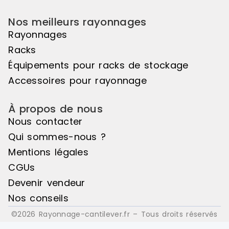
stockage. Référence : 29C-1
stockage et 
Disponibilité : Disponible Marque :
Référence : 
Nos meilleurs rayonnages
Trilogiq
Disponible M
Rayonnages
Racks
Équipements pour racks de stockage
Accessoires pour rayonnage
À propos de nous
Nous contacter
Qui sommes-nous ?
Mentions légales
CGUs
Devenir vendeur
Nos conseils
©2026 Rayonnage-cantilever.fr – Tous droits réservés