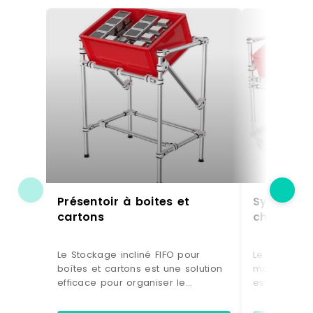
Présentoir à boites et
Système d
cartons
charges l
Le Stockage incliné FIFO pour
Le Stockage 
boîtes et cartons est une solution
mobile pour
efficace pour organiser le
est une solu
rangement tout en optimisant la
des volumes
rotation des produits. Grâce à son
en conserva