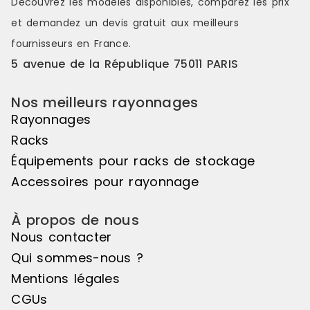
Découvrez les modèles disponibles, comparez les
prix
Stockage incliné FIFO est
Stockage inc
immédiatement opérationnel et
mobile est
et demandez un
devis gratuit
aux meilleurs
constitue une solution simple,
opérationnel
fournisseurs en France.
robuste et performante pour
solution fia
structurer efficacement le
performante
5 avenue de la République 75011 PARIS
stockage. Référence : 29C-1
stockage et 
Disponibilité : Disponible Marque :
Référence : 
Nos meilleurs rayonnages
Trilogiq
Disponible M
Rayonnages
Racks
Équipements pour racks de stockage
Accessoires pour rayonnage
À propos de nous
Nous contacter
Qui sommes-nous ?
Mentions légales
CGUs