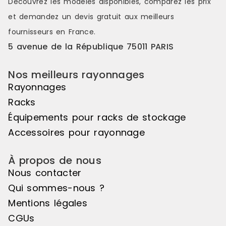
Découvrez les modèles disponibles, comparez les
prix
constitue une solution simple,
opérationnel
et demandez un
devis gratuit
aux meilleurs
robuste et performante pour
solution fia
structurer efficacement le
performante
fournisseurs en France.
stockage. Référence : 29C-1
stockage et 
5 avenue de la République 75011 PARIS
Disponibilité : Disponible Marque :
Référence : 
Trilogiq
Disponible M
Nos meilleurs rayonnages
Rayonnages
Racks
Équipements pour racks de stockage
Accessoires pour rayonnage
À propos de nous
Nous contacter
Qui sommes-nous ?
Mentions légales
CGUs