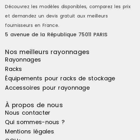
protection des échelles. Module :
: Suivant Ca
Découvrez les modèles disponibles, comparez les
prix
Suivant Capacité stockage : 9 fûts
fûts de 200 
et demandez un
devis gratuit
aux meilleurs
de 60 litres couchés Nbre de
niveaux : 2 
niveaux : 3 Matière bac : Tôle
d'acier 3 mm
fournisseurs en France.
d'acier 3 mm Caillebotis : Non
Capacité rét
5 avenue de la République 75011 PARIS
Capacité rétention (L) : 200 Dim.
ext. Lxpxh (
ext. Lxpxh (mm) : 1430 x 800 x 2000
Dim. bac Lxp
Dim. bac Lxpxh (mm) : 1330 x 1200 x
260 Charge /
Nos meilleurs rayonnages
260
(CUR)
Rayonnages
Racks
Équipements pour racks de stockage
Accessoires pour rayonnage
À propos de nous
Nous contacter
Qui sommes-nous ?
Mentions légales