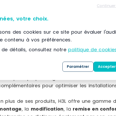
Continuer
À propos de H3L RAYONNAGES
📌 Située à France, EVRY, (91) Ile-de-France
nées, votre choix.
H3L
est une entreprise spécialisée dans la conce
stockage industriel
. Forte de plus de 20 ans d
isons des cookies sur ce site pour évaluer l'aud
sélection de produits, qu’ils soient neufs ou d’
le contenu à vos préférences.
spécifiques des professionnels dans l’aménage
 de détails, consultez notre
politique de cookie
Son catalogue comprend notamment des
palet
Paramétrer
Accepter
mezzanines industrielles
, des
cantilevers
, ai
L’entreprise propose également divers accessoi
complémentaires pour optimiser les installations
En plus de ses produits, H3L offre une gamme de
montage
, la
modification
, la
remise en confo