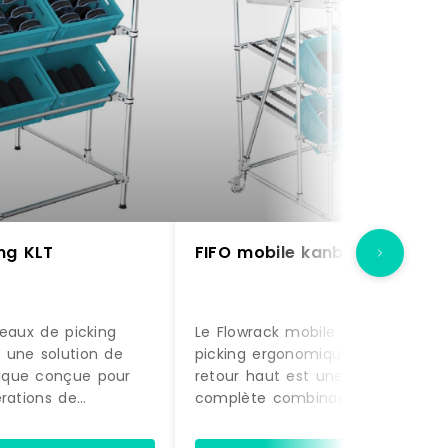
ng KLT
FIFO mobile kanban
veaux de picking
Le Flowrack mobile 2 niveaux de
 une solution de
picking ergonomique avec nivea
ique conçue pour
retour haut est une solution
érations de
complète combinant stockage
méliorer le confort
dynamique, ergonomie et mobilité.
Grâce à son
permet d'optimiser les flux de