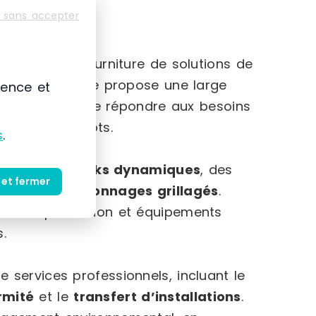
 sans accepter
ption et la fourniture de solutions de
’expérience, elle propose une large
ience et
occasion, afin de répondre aux besoins
ment d’entrepôts.
s
.
tiers
, des
racks dynamiques
, des
 et fermer
nsi que des
rayonnages grillagés
.
res de protection et équipements
.
 services professionnels, incluant le
rmité
et le
transfert d’installations
.