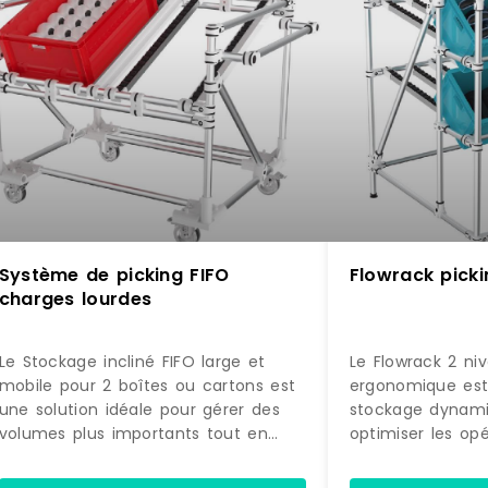
Système de picking FIFO
Flowrack picki
charges lourdes
Le Stockage incliné FIFO large et
Le Flowrack 2 ni
mobile pour 2 boîtes ou cartons est
ergonomique est
une solution idéale pour gérer des
stockage dynam
volumes plus importants tout en
optimiser les op
conservant une excellente
préparation et a
accessibilité aux produits. Sa
des opérateurs. 