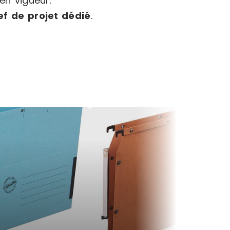
en vigueur.
ef de projet dédié
.