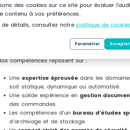
isons des cookies sur ce site pour évaluer l'aud
La proposition de solutions adaptées
, al
le contenu à vos préférences.
coûts.
 de détails, consultez notre
politique de cookie
Le démontage
de vos équipements existan
L’enlèvement, la reprise ou le transfert
de
La fourniture et l’installation
de matériels 
Paramétrer
Accepter
stock permanent et garantissant une qualit
Nos compétences reposent sur :
Une
expertise éprouvée
dans les domaines 
soit statique, dynamique ou automatisé.
Une solide expérience en
gestion documen
des commandes.
Les compétences d’un
bureau d’études sp
d’archivage et de stockage.