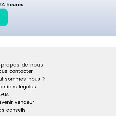
24 heures.
 propos de nous
ous contacter
ui sommes-nous ?
entions légales
GUs
evenir vendeur
os conseils