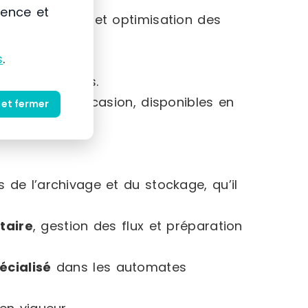
ience et
liant pertinence et optimisation des
s
.
ts.
 ces matériels.
neufs ou d’occasion, disponibles en
 et fermer
é optimale.
de l’archivage et du stockage, qu’il
taire
, gestion des flux et préparation
écialisé
dans les automates