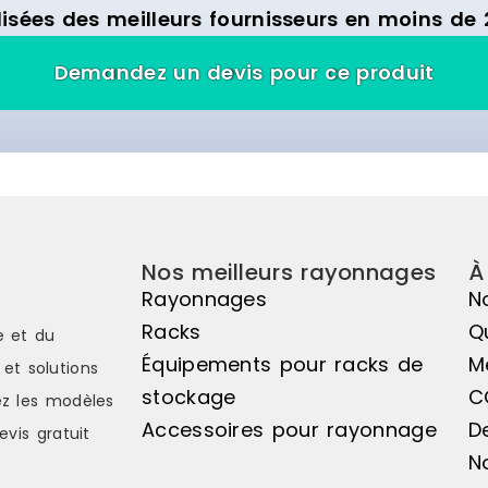
isées des meilleurs fournisseurs en moins de 
Demandez un devis pour ce produit
Nos meilleurs rayonnages
À
Rayonnages
N
Racks
Q
e et du
Équipements pour racks de
M
et solutions
stockage
C
z les modèles
Accessoires pour rayonnage
D
evis gratuit
N