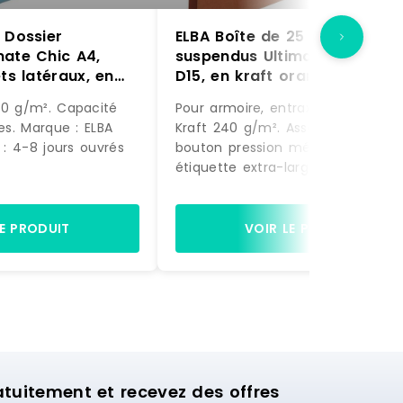
 Dossier
ELBA Boîte de 25 dossiers
mate Chic A4,
suspendus Ultimate A4, fond
ts latéraux, en
D15, en kraft orange –
bleu –
3362949904748
40 g/m². Capacité
Pour armoire, entraxe de 330mm.
9
les. Marque : ELBA
Kraft 240 g/m². Assemblage par
n : 4-8 jours ouvrés
bouton pression métal. Porte-
étiquette extra-large (étiquettes
incluses). Capacité : 150 feuilles.
Marque : ELBA Délai de livraison :
jours ouvrés
LE PRODUIT
VOIR LE PRODUIT
uitement et recevez des offres