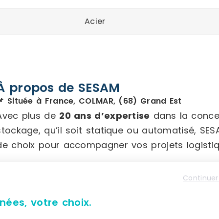
Acier
À propos de SESAM
📌 Située à France, COLMAR, (68) Grand Est
Avec plus de
20 ans d’expertise
dans la concep
stockage, qu’il soit statique ou automatisé, S
de choix pour accompagner vos projets logistiq
Nos principales activités incluent :
Continuer
nées, votre choix.
L’analyse de vos besoins
, qu’ils concernen
informatique.