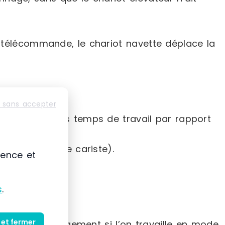
e télécommande, le chariot navette déplace la
 sans accepter
 qui réduit les temps de travail par rapport
t gérée par le cariste).
ience et
s
.
n hauteur.
 et fermer
 pour le chargement si l’on travaille en mode