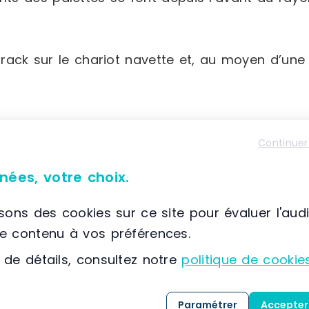
u rack sur le chariot navette et, au moyen d’un
Continuer
des palettes sont entièrement automatiques, ce
nées, votre choix.
mi-automatiques. (Seule la première position es
isons des cookies sur ce site pour évaluer l'aud
isque de chocs
.
le contenu à vos préférences.
peut exécuter d’autres fonctions.
 de détails, consultez notre
politique de cookie
rentes références
dans les différents niveaux e
ible de travailler en mode
FIFO
ou
LIFO
.
Paramétrer
Accepter
de stockage car une seule allée est nécessaire