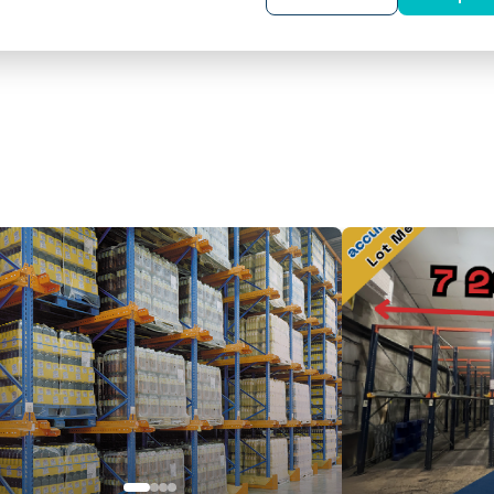
en mode
FIFO
.