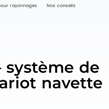
pour rayonnages
Nos conseils
– système de
riot navette