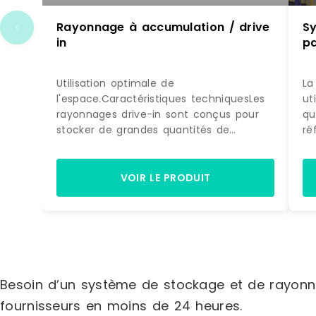
Rayonnage à accumulation / drive
S
in
p
Utilisation optimale de
La
l'espace.Caractéristiques techniquesLes
ut
rayonnages drive-in sont conçus pour
qu
stocker de grandes quantités de
ré
palettes de mêmes références et
le
augmenter l'utilisation de l'espace de
th
stockage, comparativement aux
st
VOIR LE PRODUIT
systèmes de palettiers conventionnels.
même
Le gain de place est dû à l'élimination
ac
d'une grande partie des allées de travail.
re
Ce système permet un stockage très
ut
dense, proche du stockage de masse,
pa
avec une sécurité maximale pour les
de
Besoin d’un système de stockage et de rayonn
marchandises trop fragiles pour être
él
stockées l'une sur l'autre.Dénominations/
av
fournisseurs en moins de 24 heures.