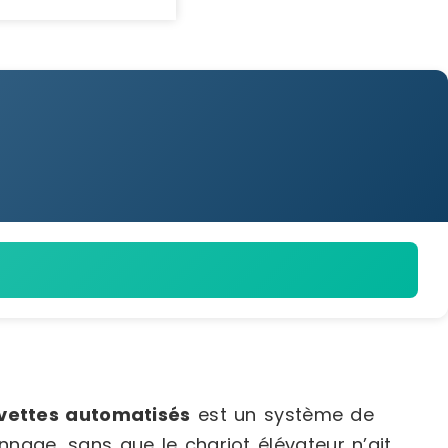
vettes automatisés
est un système de
nage, sans que le chariot élévateur n’ait