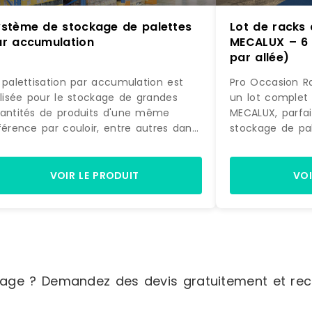
ystème de stockage de palettes
Lot de racks
ar accumulation
MECALUX – 6 
par allée)
 palettisation par accumulation est
Pro Occasion R
ilisée pour le stockage de grandes
un lot complet
antités de produits d'une même
MECALUX, parfa
férence par couloir, entre autres dans
stockage de pa
s locaux climatisés.Drive-in et drive-
ses 6 allées d'
rough Ce rayonnage est utilisé pour
120 palettes, c
ocker une grande quantité d’une
les entrepôts vi
VOIR LE PRODUIT
VOI
 référence La palettisation par
privilégient le
cumulation permet un taux de
selon une logiq
mplissage élevé et une grande
équipés de glis
ilisation de la surface au sol. Les
11 000 kg par a
lettes sont rangées en profondeur sur
en bon état off
s profils transversaux. Les chariots
économique et p
age ? Demandez des devis gratuitement et rece
évateurs pénètrent dans les couloirs
Occasion Rayo
ec la palette hissée au niveau des
pour optimiser