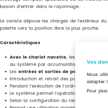
besoin d’entrer dans le rayonnage.
Le cariste dépose les charges de l’extérieur d
palette vers la position libre la plus proche.
Caractéristiques
Avec le chariot navette
, les mouvements 
Vos don
au système par accumulation standard.
Les
entrées et sorties de palettes
sont se
Nous util
Introduction et retrait des palettes
sans r
adapter 
Pendant l’exécution de l’ordre, l’opérateur 
Pour plus
Le système permet l’opération avec
diffé
Selon la configuration du rack, il est poss
Permet une utilisation maximale du volume 