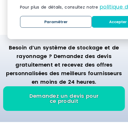
incluses). Ca
politique 
Pour plus de détails, consultez notre
Marque : ELB
VOIR LE PRODUIT
VO
16.20 € Délai
ouvrés
Paramétrer
Accepter 
Besoin d’un système de stockage et de
rayonnage ? Demandez des devis
gratuitement et recevez des offres
personnalisées des meilleurs fournisseurs
en moins de 24 heures.
Demandez un devis pour
ce produit