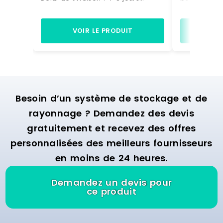
ouvrés
étiquette ex
incluses). Ca
Marque : ELB
VOIR LE PRODUIT
VO
16.20 € Délai
ouvrés
Besoin d’un système de stockage et de
rayonnage ? Demandez des devis
gratuitement et recevez des offres
personnalisées des meilleurs fournisseurs
en moins de 24 heures.
Demandez un devis pour
ce produit