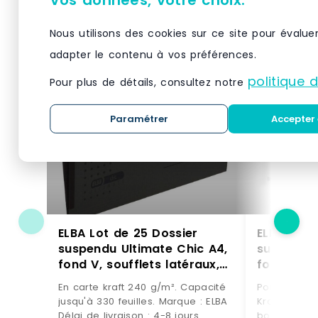
Produits similaires
Nous utilisons des cookies sur ce site pour évalue
adapter le contenu à vos préférences.
politique 
Pour plus de détails, consultez notre
Paramétrer
Accepter 
ELBA Lot de 25 Dossier
ELBA Boît
suspendu Ultimate Chic A4,
suspendus
fond V, soufflets latéraux,
fond V, e
en carte coloris anthracite
33629499
En carte kraft 240 g/m². Capacité
Pour armoir
– 4002030084551
jusqu'à 330 feuilles. Marque : ELBA
Kraft 240 g
Délai de livraison : 4-8 jours
bouton pres