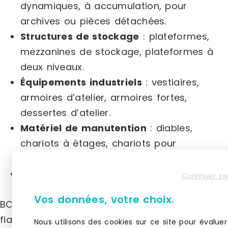
dynamiques, à accumulation, pour
archives ou pièces détachées.
Structures de stockage
: plateformes,
mezzanines de stockage, plateformes à
deux niveaux.
Équipements industriels
: vestiaires,
armoires d’atelier, armoires fortes,
dessertes d’atelier.
Matériel de manutention
: diables,
chariots à étages, chariots pour
préparation de commandes, transpalettes.
Cloisons industrielles
: cloisons grillagées
Continuer sa
et tôlées.
Vos données, votre choix.
BC COM s’engage à fournir des solutions
fiables et adaptées pour optimiser vos
Nous utilisons des cookies sur ce site pour évaluer