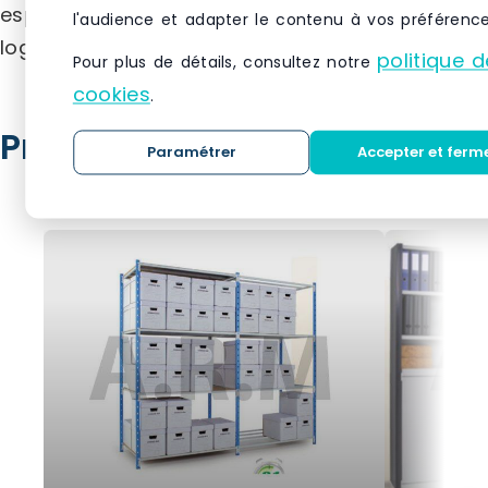
espaces de travail et vos opérations
l'audience et adapter le contenu à vos préférence
logistiques.
politique d
Pour plus de détails, consultez notre
cookies
.
Produits similaires
Paramétrer
Accepter et ferm