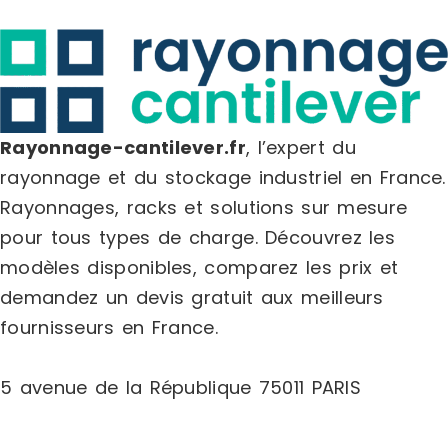
plastiques6 tablettes longueur 1.500
assure la r
mm et profondeur 500 mm6
standard :E
recouvrements Isobois (en cas de
anthraciteT
rayonnage Flip) longueur 1.500 mm et
perle
profondeur 500 mmColoris standards
:Poteaux bleuTablette gris
perleHauteurs : 1000 mm, 1250 mm, 1500
Rayonnage-cantilever.fr
, l’expert du
mm, 1750 mm, 2000 mm, 2250 mm,
rayonnage et du stockage industriel en France.
2500 mm, 2750 mm, 3000
mmLongueurs : 1000 mm, 1250 mm, 1500
Rayonnages, racks et solutions sur mesure
mmProfondeurs : 366 mm, 500 mm, 700
pour tous types de charge.
Découvrez les
mm
modèles disponibles, comparez les
prix
et
demandez un
devis gratuit
aux meilleurs
fournisseurs en France.
5 avenue de la République 75011 PARIS