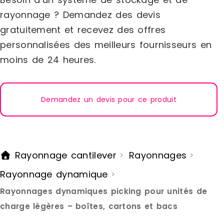
rotation des stocksLe nombre d'allées
rayonnage ? Demandez des devis
est réduit, permettant un fameux gain
gratuitement et recevez des offres
de placeLe stockage dynamique
permet un chargement et
personnalisées des meilleurs fournisseurs en
déchargement plus rapide, ce qui
moins de 24 heures.
entraine une hausse de
productivitéChaque système de
stockage dynamique peut être réglé
de manière optimale en fonction de
vos besoins et de l'espace disponible.
Demandez un devis pour ce produit
Rayonnage cantilever
Rayonnages
>
>
Rayonnage dynamique
>
Rayonnages dynamiques picking pour unités de
charge légères – boîtes, cartons et bacs