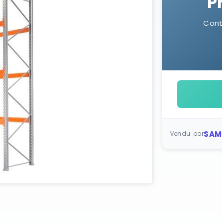
P
Cont
SAM
Vendu par