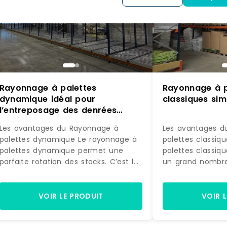
Rayonnage à palettes
Rayonnage à p
dynamique idéal pour
classiques si
l’entreposage des denrées
périssables ou des
Les avantages du Rayonnage à
Les avantages d
marchandises
palettes dynamique Le rayonnage à
palettes classiq
palettes dynamique permet une
palettes classiq
parfaite rotation des stocks. C’est le
un grand nombre
système de stockage idéal pour tous
poids et de tailles
ceux qui entreposent des denrées
système classiq
périssables (secteur de l’agro-
généralement d
VOIR LE PRODUIT
VOIR 
alimentaire) ou des marchandises
simples ou doubles. L’acc
avec roulement fréquent (lots de
linéaires simples