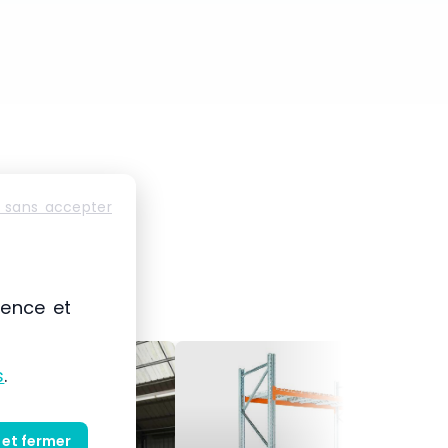
 sans accepter
ience et
s
.
 et fermer