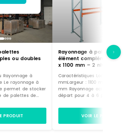
alettes
Rayonnage à palettes –
mples ou doubles
élément complémentaire – 2
x 1100 mm – 2 niveaux – 190
kg/niveau
u Rayonnage à
Caractéristiques Longueur : 2225
ue Le rayonnage à
mmLargeur : 1100 mmHauteur : 3
ue permet de stocker
mm Rayonnage acier élément de
 de palettes de
départ pour 4 à 6 palettes sur 2
 différents. Le
niveauxDim. 2225 x 1100 x ht 3000
ue se compose
mmCertifiés conformes selon les
e rayonnages
normes EN15512, EN15635, EN15620 
LE PRODUIT
VOIR LE PRODUIT
ès aux
EN15629 afin de vous garantir un
 ne se fait que par
entière sécurité et une excellent