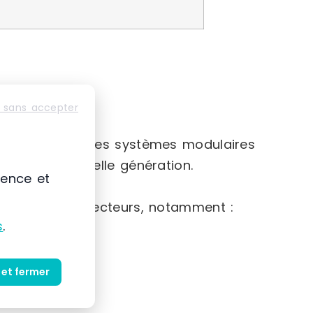
 sans accepter
e-France
nte basée sur des systèmes modulaires
iaux de nouvelle génération.
ience et
e gamme de secteurs, notamment :
s
.
 et fermer