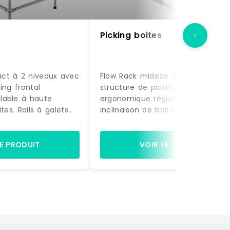
Picking boites
ct à 2 niveaux avec
Flow Rack midsize à 2 niveaux av
ing frontal
structure de picking frontal
lable à haute
ergonomique réglable à haute
tes. Rails à galets
inclinaison de boites. Rails à galet
. Structure en
rivetés robustes .Guides latéraux 
tage sur pieds
blocage. Structure Aluminium .
ce : 15-1 Marque :
Montage sur pieds réglables
LE PRODUIT
VOIR LE PRODUIT
Référence : 15-2 Marque : Trilogiq