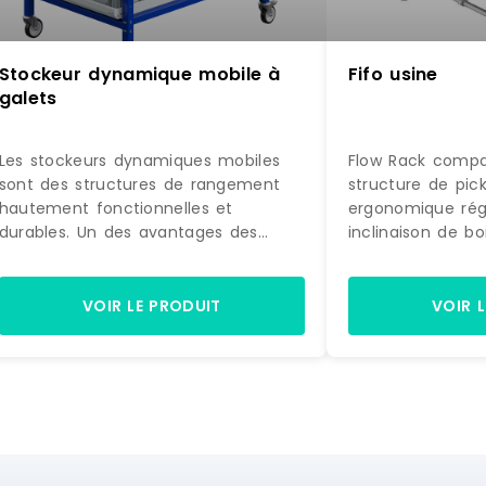
Stockeur dynamique mobile à
Fifo usine
galets
Les stockeurs dynamiques mobiles
Flow Rack compa
sont des structures de rangement
structure de pick
hautement fonctionnelles et
ergonomique rég
durables. Un des avantages des
inclinaison de boi
stockeurs dynamiques est leur
rivetés robustes 
caractère entièrement démontable,
Aluminium . Mon
offrant ainsi un niveau de flexibilité
réglables Référen
VOIR LE PRODUIT
VOIR 
et de personnalisation élevé. Les
Trilogiq
stockeurs dynamiques sont des
systèmes qui facilitent la rotation
des produits en suivant le principe
FIFO (First in, First out), assurant ainsi
une gestion optimale des inventaires
en plaçant les produits les plus