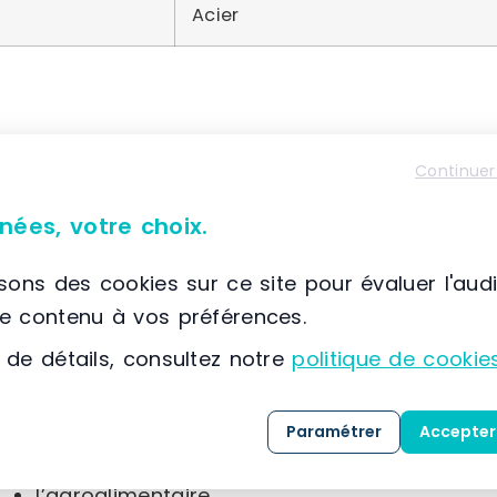
Acier
À propos de Trilogiq
Continuer
📌 Située à France, Saint Ouen l’Aumone, (95) Ile-d
nées, votre choix.
Trilogiq propose
GRAPHIT
, une solution innova
composés de connecteurs, de tubes et de matér
isons des cookies sur ce site pour évaluer l'aud
le contenu à vos préférences.
Les applications de
GRAPHIT
couvrent une larg
 de détails, consultez notre
politique de cookie
la santé,
la distribution,
Paramétrer
Accepter
le tourisme,
l’agroalimentaire,