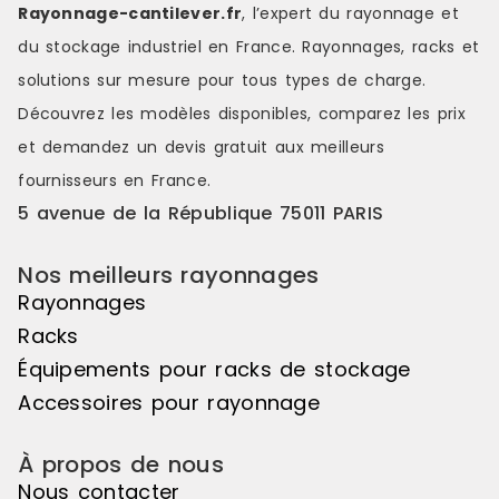
Rayonnage-cantilever.fr
, l’expert du rayonnage et
récipients, galvanisé - sabot de
profondeur soit
protection des échelles. Module :
: Suivant Ca
du stockage industriel en France. Rayonnages, racks et
Suivant Capacité stockage : 9 fûts
fûts de 200 
solutions sur mesure pour tous types de charge.
de 60 litres couchés Nbre de
niveaux : 2 
niveaux : 3 Matière bac : Tôle
d'acier 3 mm
Découvrez les modèles disponibles, comparez les
prix
d'acier 3 mm Caillebotis : Non
Capacité rét
et demandez un
devis gratuit
aux meilleurs
Capacité rétention (L) : 200 Dim.
ext. Lxpxh (
ext. Lxpxh (mm) : 1430 x 800 x 2000
Dim. bac Lxp
fournisseurs en France.
Dim. bac Lxpxh (mm) : 1330 x 1200 x
260 Charge /
5 avenue de la République 75011 PARIS
260
(CUR)
Nos meilleurs rayonnages
Rayonnages
Racks
Équipements pour racks de stockage
Accessoires pour rayonnage
À propos de nous
Nous contacter