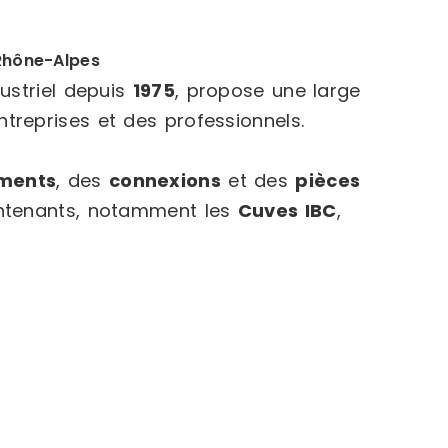
-Rhône-Alpes
dustriel depuis
1975
, propose une large
reprises et des professionnels.
ments
, des
connexions
et des
pièces
ontenants, notamment les
Cuves IBC
,