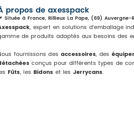
À propos de axesspack
📌 Située à France, Rillieux La Pape, (69) Auvergne
Axesspack
, expert en solutions d’emballage in
gamme de produits adaptés aux besoins des ent
Nous fournissons des
accessoires
, des
équipe
détachées
conçus pour différents types de c
les
Fûts
, les
Bidons
et les
Jerrycans
.