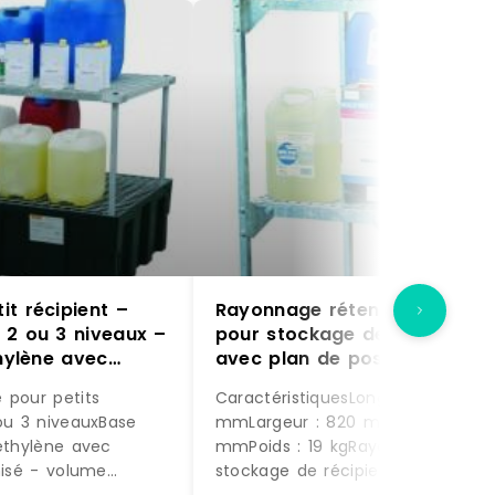
t récipient –
Rayonnage rétention 65 l –
 2 ou 3 niveaux –
pour stockage de 1 fût de 60
thylène avec
avec plan de pose
vanisé
 pour petits
CaractéristiquesLongueur : 450
 ou 3 niveauxBase
mmLargeur : 820 mmHauteur : 13
yéthylène avec
mmPoids : 19 kgRayonnage pour
nisé - volume
stockage de récipients et 1 fût d