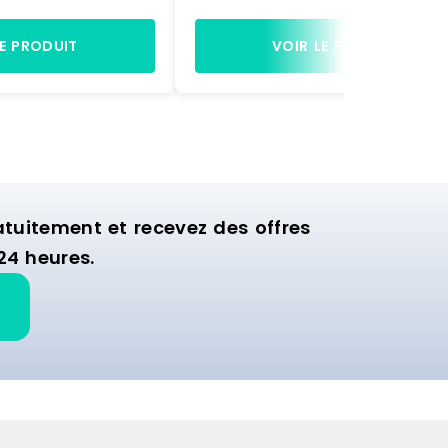
ssible
l horizontal - volume 65 lBase ba
artie : 100 kg par
finition polyester, rayonnage finit
pose :33 cm à partir
acier galvanisé à chaud.1er nivea
LE PRODUIT
VOIR LE PRODUIT
cm pour le 3ème
pose : 630 mm à partir du sol pl
t caillebotis en
de pose caillebotis pour
ontage facile et
récipients.2ème niveau de pose : 
 monté
mm à partir du sol pour le fût d
l horizontal.Matériel livré non mon
uitement et recevez des offres
24 heures.