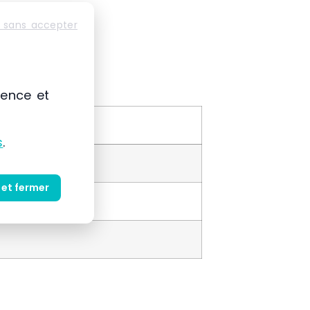
 sans accepter
ience et
s
.
 et fermer
s