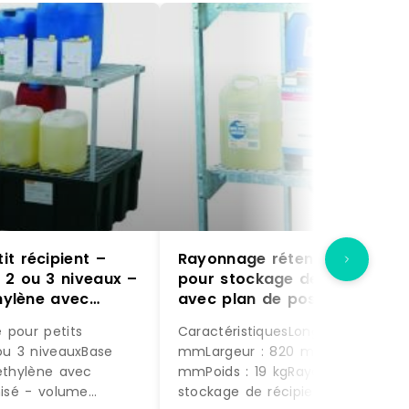
t récipient –
Rayonnage rétention 65 l –
 2 ou 3 niveaux –
pour stockage de 1 fût de 60
thylène avec
avec plan de pose
vanisé
 pour petits
CaractéristiquesLongueur : 450
 ou 3 niveauxBase
mmLargeur : 820 mmHauteur : 13
yéthylène avec
mmPoids : 19 kgRayonnage pour
nisé - volume
stockage de récipients et 1 fût d