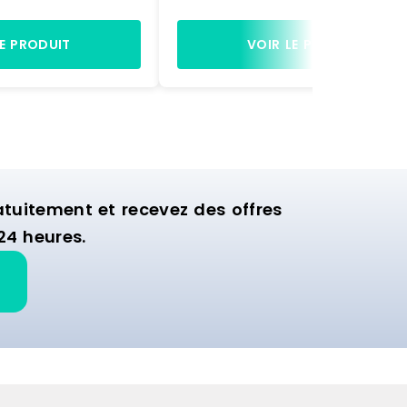
ssible
l horizontal - volume 65 lBase ba
artie : 100 kg par
finition polyester, rayonnage finit
pose :33 cm à partir
acier galvanisé à chaud.1er nivea
LE PRODUIT
VOIR LE PRODUIT
cm pour le 3ème
pose : 630 mm à partir du sol pl
t caillebotis en
de pose caillebotis pour
ontage facile et
récipients.2ème niveau de pose : 
 monté
mm à partir du sol pour le fût d
l horizontal.Matériel livré non mon
uitement et recevez des offres
24 heures.