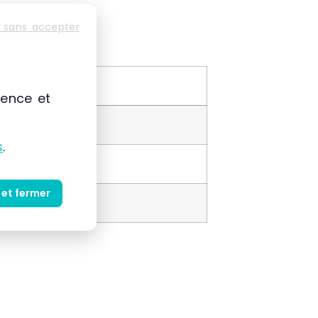
 sans accepter
ience et
s
.
s
 et fermer