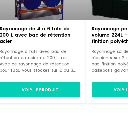
Rayonnage de 4 à 6 fûts de
Rayonnage peti
200 L avec bac de rétention
volume 224L –
acier
finition polyé
caillebotis gal
Rayonnage à fûts avec bac de
Rayonnage solide
rétention en acier de 200 Litres.
récipients sur 2
Avec ce rayonnage de rétention
bac finition pol
pour fûts, vous stockez sur 2 ou 3
caillebotis galva
niveaux, 4 à 6 fûts de 200 litres en
224LCharge admi
position couchés. Cette étagère
uniformément rép
à fûts est livrée avec un bac de
niveauNiveau de 
VOIR LE PRODUIT
VOIR 
rétention en tôle d'acier d'épaisseur
du sol88 cm129 
3 mm (livré sans caillebotis). Ce
niveauMontants e
rayonnage est fabriqué en
acier galvaniséM
Allemagne par la société BAUER.
rapideLivré NON
Charge maximum par niveau 150 kg
par niveau (avec une charge