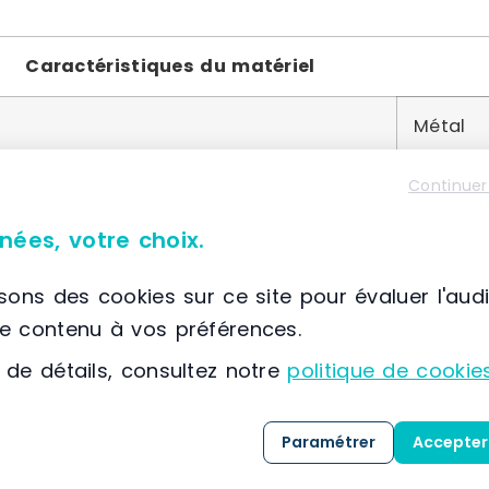
Caractéristiques du matériel
Métal
45 pied
Continuer
nées, votre choix.
Acier
isons des cookies sur ce site pour évaluer l'aud
le contenu à vos préférences.
 de détails, consultez notre
politique de cookie
À propos de Protoumat
📌 Située à France, SELESTAT, (67) Grand Est
Paramétrer
Accepter
Protoumat met à profit
40 années d’expertise