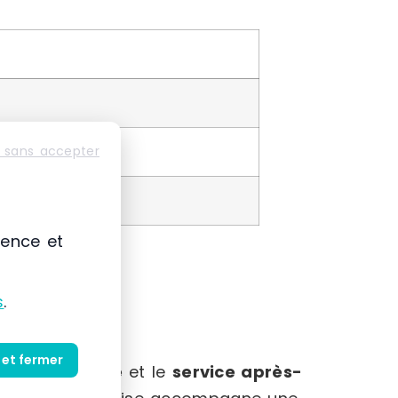
s
 sans accepter
ience et
s
.
 et fermer
dans la
vente
et le
service après-