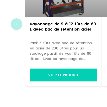
Rayonnage de 9 à 12 fûts de 60
L avec bac de rétention acier
Rack à fûts avec bac de rétention
en acier de 200 Litres pour un
stockage passif de vos fûts de 60
Litres. Avec ce rayonnage de
rétention, vous stockez sur 3 ou 4
niveaux, 9 à 12 fûts de 200 litres en
position couchée. Ce rayonnage à
VOIR LE PRODUIT
fûts est livré avec un bac de
rétention en tôle d'acier d'épaisseur
3 mm (livré sans caillebotis) de
capacité de 200 Litres. Ce type de
rack industriel est installé dans les
ateliers, les centres de production ou