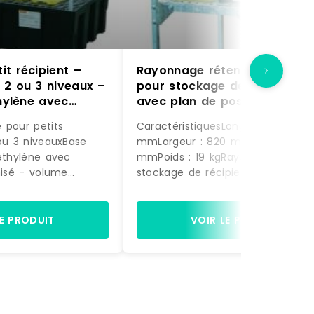
t récipient –
Rayonnage rétention 65 l –
 2 ou 3 niveaux –
pour stockage de 1 fût de 60
thylène avec
avec plan de pose
vanisé
 pour petits
CaractéristiquesLongueur : 450
 ou 3 niveauxBase
mmLargeur : 820 mmHauteur : 13
yéthylène avec
mmPoids : 19 kgRayonnage pour
nisé - volume
stockage de récipients et 1 fût d
ssible
l horizontal - volume 65 lBase ba
artie : 100 kg par
finition polyester, rayonnage finit
pose :33 cm à partir
acier galvanisé à chaud.1er nivea
LE PRODUIT
VOIR LE PRODUIT
cm pour le 3ème
pose : 630 mm à partir du sol pl
t caillebotis en
de pose caillebotis pour
ontage facile et
récipients.2ème niveau de pose : 
 monté
mm à partir du sol pour le fût d
l horizontal.Matériel livré non mon