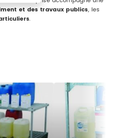
u BTP. L’entreprise accompagne une
iment et des travaux publics
, les
articuliers
.