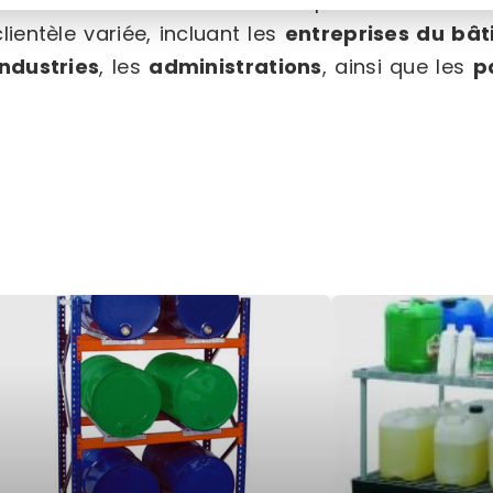
vente
de matériel destiné aux professionnels d
clientèle variée, incluant les
entreprises du bât
industries
, les
administrations
, ainsi que les
p