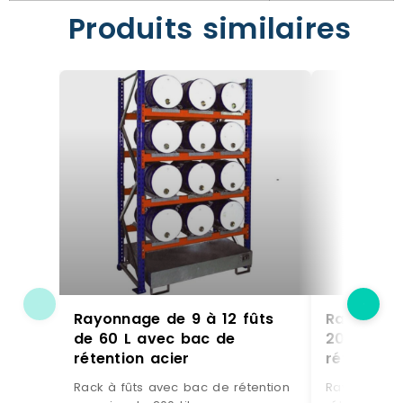
Produits similaires
Rayonnage de 9 à 12 fûts
Rayonnage
de 60 L avec bac de
200 L av
rétention acier
rétention 
Rack à fûts avec bac de rétention
Rayonnage à