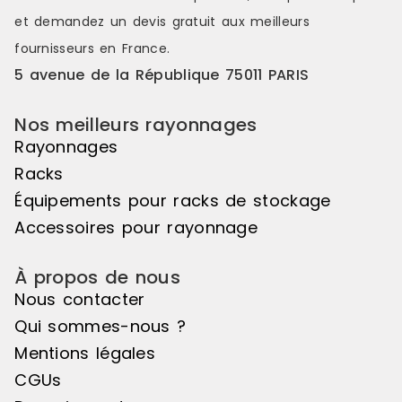
d'acier 3 mm Caillebotis : Non
Capacité rét
et demandez un
devis gratuit
aux meilleurs
Capacité rétention (L) : 200 Dim.
ext. Lxpxh (
ext. Lxpxh (mm) : 1430 x 800 x 2000
Dim. bac Lxp
fournisseurs en France.
Dim. bac Lxpxh (mm) : 1330 x 1200 x
260 Charge /
5 avenue de la République 75011 PARIS
260
(CUR)
Nos meilleurs rayonnages
Rayonnages
Racks
Équipements pour racks de stockage
Accessoires pour rayonnage
À propos de nous
Nous contacter
Qui sommes-nous ?
Mentions légales
CGUs