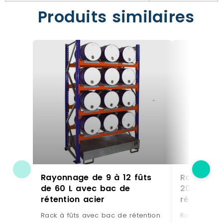
Produits similaires
Rayonnage de 9 à 12 fûts
Rayonnage
de 60 L avec bac de
200 L av
rétention acier
rétention 
Rack à fûts avec bac de rétention
Rayonnage à