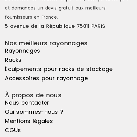
d'acier 3 mm Caillebotis : Non
Capacité rét
et demandez un
devis gratuit
aux meilleurs
Capacité rétention (L) : 200 Dim.
ext. Lxpxh (
ext. Lxpxh (mm) : 1430 x 800 x 2000
Dim. bac Lxp
fournisseurs en France.
Dim. bac Lxpxh (mm) : 1330 x 1200 x
260 Charge /
5 avenue de la République 75011 PARIS
260
(CUR)
Nos meilleurs rayonnages
Rayonnages
Racks
Équipements pour racks de stockage
Accessoires pour rayonnage
À propos de nous
Nous contacter
Qui sommes-nous ?
Mentions légales
CGUs