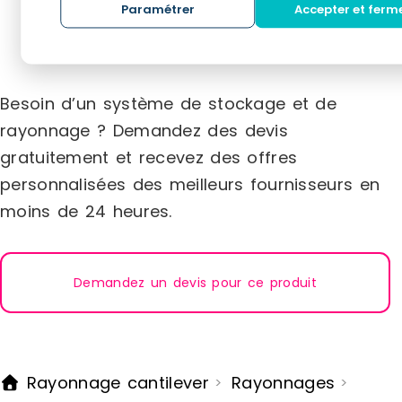
Paramétrer
Accepter et ferm
niveauMontants et caillebotis en acier
pose : 630
galvaniséMontage facile et rapideLivré
pose caille
NON monté
niveau de 
sol pour le
horizontal.
Besoin d’un système de stockage et de
rayonnage ? Demandez des devis
gratuitement et recevez des offres
personnalisées des meilleurs fournisseurs en
moins de 24 heures.
Demandez un devis pour ce produit
Rayonnage cantilever
Rayonnages
>
>