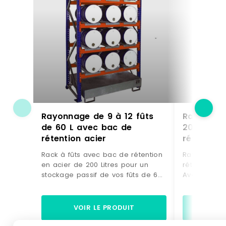
Rayonnage de 9 à 12 fûts
Rayonnage
de 60 L avec bac de
200 L av
rétention acier
rétention 
Rack à fûts avec bac de rétention
Rayonnage à
en acier de 200 Litres pour un
rétention en
stockage passif de vos fûts de 60
Avec ce ray
Litres. Avec ce rayonnage de
pour fûts, v
rétention, vous stockez sur 3 ou 4
niveaux, 4 à
niveaux, 9 à 12 fûts de 200 litres en
position co
VOIR LE PRODUIT
VO
position couchée. Ce rayonnage à
à fûts est l
fûts est livré avec un bac de
rétention en