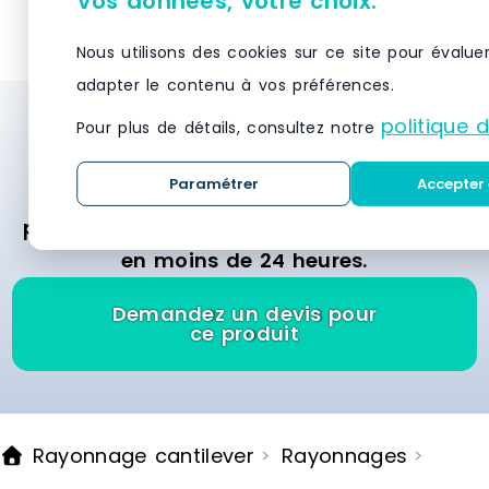
Vos données, votre choix.
partir du sol88 cm129 cm pour le
niveau de p
3ème niveauMontants et
du sol plan 
Nous utilisons des cookies sur ce site pour évalue
caillebotis en acier
pour récipi
adapter le contenu à vos préférences.
galvaniséMontage facile et
pose : 1150 
rapideLivré NON monté
pour le fût 
politique 
Besoin d’un système de stockage et de
Pour plus de détails, consultez notre
horizontal.M
rayonnage ? Demandez des devis
Paramétrer
Accepter 
gratuitement et recevez des offres
personnalisées des meilleurs fournisseurs
en moins de 24 heures.
Demandez un devis pour
ce produit
Rayonnage cantilever
Rayonnages
>
>