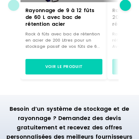
Rayonnage de 9 à 12 fûts
Rayonnage
de 60 L avec bac de
200 L av
rétention acier
rétention 
Rack à fûts avec bac de rétention
Rayonnage à
en acier de 200 Litres pour un
rétention en
stockage passif de vos fûts de 60
Avec ce ray
Litres. Avec ce rayonnage de
pour fûts, v
rétention, vous stockez sur 3 ou 4
niveaux, 4 à
niveaux, 9 à 12 fûts de 200 litres en
position co
VOIR LE PRODUIT
VO
position couchée. Ce rayonnage à
à fûts est l
fûts est livré avec un bac de
rétention en
rétention en tôle d'acier
d'épaisseur
d'épaisseur 3 mm (livré sans
caillebotis)
caillebotis) de capacité de 200
fabriqué en
Litres. Ce type de rack industriel
société BA
Besoin d’un système de stockage et de
est installé dans les ateliers, les
par niveau 
centres de production ou les
(avec une 
rayonnage ? Demandez des devis
centres logistiques.
répartie). 
gratuitement et recevez des offres
Ce rayonnage de rétention
Coloris des
professionnel, est commercialisé,
5010. Colori
personnalisées des meilleurs fournisseurs