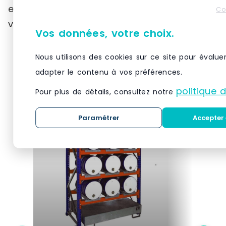
européens, répondant ainsi aux besoins
Co
variés des professionnels.
Vos données, votre choix.
Nous utilisons des cookies sur ce site pour évalue
adapter le contenu à vos préférences.
Produits similaires
politique 
Pour plus de détails, consultez notre
Paramétrer
Accepter 