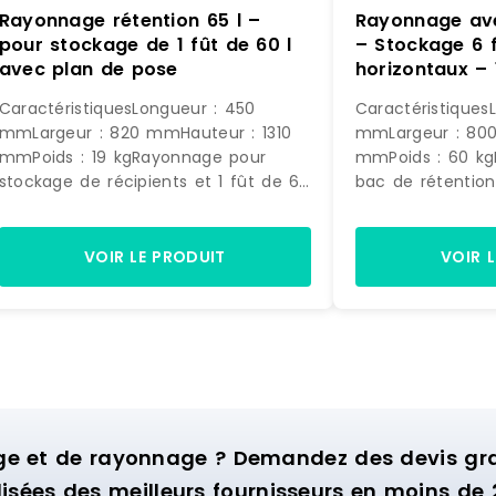
Rayonnage rétention 65 l –
Rayonnage ave
pour stockage de 1 fût de 60 l
– Stockage 6 f
avec plan de pose
horizontaux – 
CaractéristiquesLongueur : 450
Caractéristiques
mmLargeur : 820 mmHauteur : 1310
mmLargeur : 800
mmPoids : 19 kgRayonnage pour
mmPoids : 60 k
stockage de récipients et 1 fût de 60
bac de rétentio
l horizontal - volume 65 lBase bac
fûts de 60 l hori
finition polyester, rayonnage finition
récipients - vol
acier galvanisé à chaud.1er niveau de
finition polyeste
VOIR LE PRODUIT
VOIR 
pose : 630 mm à partir du sol plan
acier galvanisé 
de pose caillebotis pour
pose: 690 mm à p
récipients.2ème niveau de pose : 1150
fûts de 60 l hor
mm à partir du sol pour le fût de 60
récipients.2ème 
l horizontal.Matériel livré non monté.
mm à partir du s
l horizontaux ou 
livré non monté.
ge et de rayonnage ? Demandez des devis grat
isées des meilleurs fournisseurs en moins de 