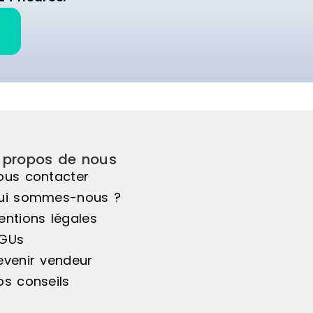
livré non monté.
 propos de nous
ous contacter
ui sommes-nous ?
entions légales
GUs
evenir vendeur
os conseils