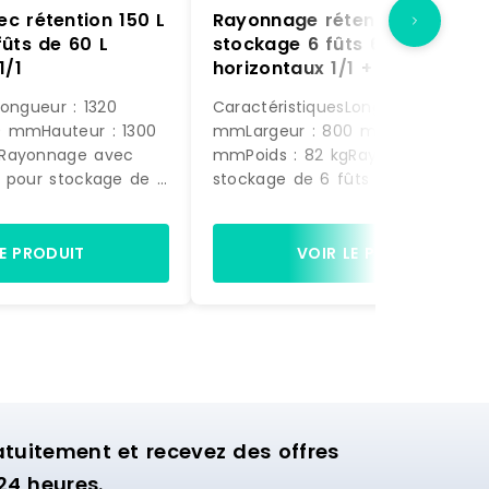
c rétention 150 L
Rayonnage rétention 150 L –
ûts de 60 L
stockage 6 fûts 60 L
1/1
horizontaux 1/1 + plan de po
Longueur : 1320
CaractéristiquesLongueur : 1320
 mmHauteur : 1300
mmLargeur : 800 mmHauteur : 1
gRayonnage avec
mmPoids : 82 kgRayonnage pour
n pour stockage de 6
stockage de 6 fûts de 60 L
zontaux 1/1 ou
horizontaux 1/1 et une étagère po
ume 150 lBase bac
récipients - volume 150 LBase ba
r, rayonnage finition
finition polyester, rayonnage finit
LE PRODUIT
VOIR LE PRODUIT
à chaud.1er niveau de
acier galvanisé à chaud.1er nivea
artir du sol pour 3
pose : 690 mm à partir du sol po
izontaux ou
fûts de 60 L horizontaux ou
niveau de pose: 1170
récipients.2ème niveau de pose : 
ol pour 3 fûts de 60
mm à partir du sol pour 3 fûts d
récipients.Matériel
L horizontaux ou récipients.3ème
niveau de pose : 1650 mm à parti
du sol par plan de pose cailleboti
uitement et recevez des offres
pour récipients et flacons.Matérie
24 heures.