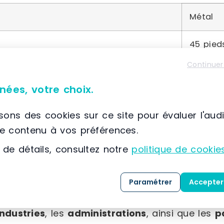
Métal
45 pied
Continuer
Acier
nées, votre choix.
isons des cookies sur ce site pour évaluer l'aud
le contenu à vos préférences.
À propos de Protoumat
 de détails, consultez notre
politique de cookie
📌 Située à France, SELESTAT, (67) Grand Est
Protoumat met à profit
40 années d’expertise
Paramétrer
Accepter
vente
de matériel destiné aux professionnels d
clientèle variée, incluant les
entreprises du bât
industries
, les
administrations
, ainsi que les
p