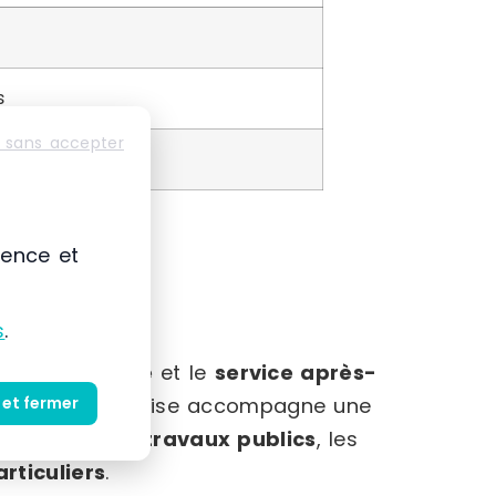
s
 sans accepter
ience et
s
.
dans la
vente
et le
service après-
 et fermer
u BTP. L’entreprise accompagne une
iment et des travaux publics
, les
articuliers
.