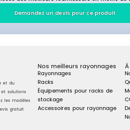
Demandez un devis pour ce produit
Nos meilleurs rayonnages
À
Rayonnages
N
Racks
Q
e et du
Équipements pour racks de
M
et solutions
stockage
C
z les modèles
Accessoires pour rayonnage
D
evis gratuit
N