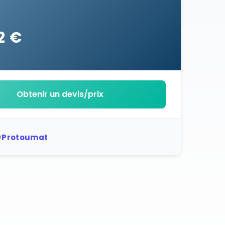
2 €
Obtenir un devis/prix
Protoumat
r