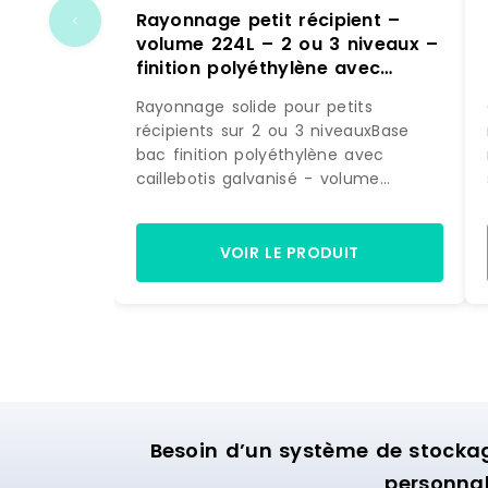
Rayonnage petit récipient –
volume 224L – 2 ou 3 niveaux –
finition polyéthylène avec
caillebotis galvanisé
Rayonnage solide pour petits
récipients sur 2 ou 3 niveauxBase
bac finition polyéthylène avec
caillebotis galvanisé - volume
224LCharge admissible
uniformément répartie : 100 kg par
niveauNiveau de pose :33 cm à partir
VOIR LE PRODUIT
du sol88 cm129 cm pour le 3ème
niveauMontants et caillebotis en
acier galvaniséMontage facile et
rapideLivré NON monté
Besoin d’un système de stocka
personnal