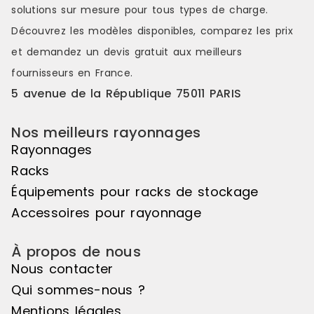
solutions sur mesure pour tous types de charge.
récipients, galvanisé - sabot de
profondeur soit
protection des échelles. Module :
: Suivant Ca
Découvrez les modèles disponibles, comparez les
prix
Suivant Capacité stockage : 9 fûts
fûts de 200 
et demandez un
devis gratuit
aux meilleurs
de 60 litres couchés Nbre de
niveaux : 2 
niveaux : 3 Matière bac : Tôle
d'acier 3 mm
fournisseurs en France.
d'acier 3 mm Caillebotis : Non
Capacité rét
5 avenue de la République 75011 PARIS
Capacité rétention (L) : 200 Dim.
ext. Lxpxh (
ext. Lxpxh (mm) : 1430 x 800 x 2000
Dim. bac Lxp
Dim. bac Lxpxh (mm) : 1330 x 1200 x
260 Charge /
Nos meilleurs rayonnages
260
(CUR)
Rayonnages
Racks
Équipements pour racks de stockage
Accessoires pour rayonnage
À propos de nous
Nous contacter
Qui sommes-nous ?
Mentions légales