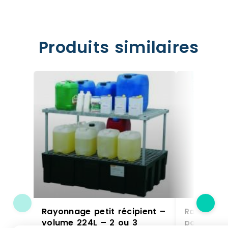
Produits similaires
Rayonnage petit récipient –
Rayonnage
volume 224L – 2 ou 3
pour stoc