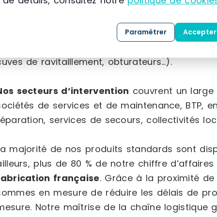
 de détails, consultez notre
politique de cookie
à l’international dans le domaine de la
protect
fournit des
produits absorbants
(granulés, fibr
absorbants…) ainsi que des
équipements dédié
Paramétrer
Accepter
substances dangereuses et polluantes
(bacs 
cuves de ravitaillement, obturateurs…).
Nos secteurs d’intervention
couvrent un large év
sociétés de services et de maintenance, BTP, ent
réparation, services de secours, collectivités loc
La majorité de nos produits standards sont dis
ailleurs, plus de 80 % de notre chiffre d’affaire
fabrication française
. Grâce à la proximité de 
sommes en mesure de réduire les délais de pro
mesure. Notre maîtrise de la chaîne logistique 