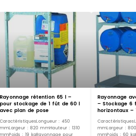
Rayonnage rétention 65 l –
Rayonnage ave
pour stockage de 1 fût de 60 l
– Stockage 6 f
avec plan de pose
horizontaux – 
CaractéristiquesLongueur : 450
Caractéristiques
mmLargeur : 820 mmHauteur : 1310
mmLargeur : 800
mmPoids : 19 kgRayonnage pour
mmPoids : 60 k