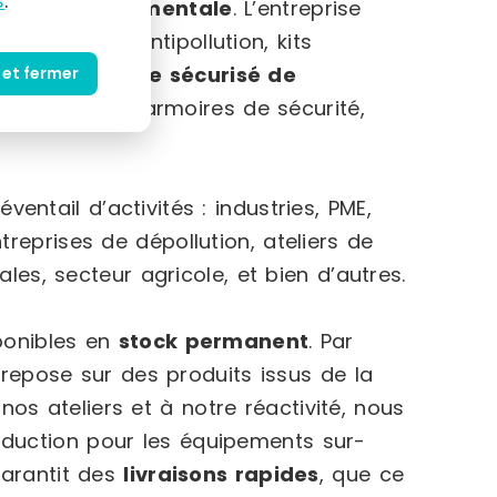
s
.
ion environnementale
. L’entreprise
es, barrages antipollution, kits
s au stockage sécurisé de
 et fermer
de rétention, armoires de sécurité,
entail d’activités : industries, PME,
reprises de dépollution, ateliers de
ales, secteur agricole, et bien d’autres.
ponibles en
stock permanent
. Par
s repose sur des produits issus de la
nos ateliers et à notre réactivité, nous
duction pour les équipements sur-
garantit des
livraisons rapides
, que ce