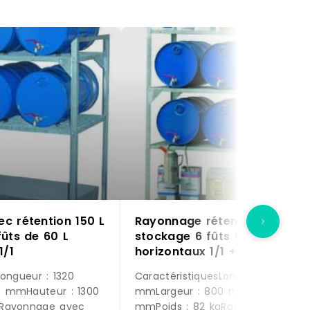
c rétention 150 L
Rayonnage rétention 150 L –
ûts de 60 L
stockage 6 fûts 60 L
1/1
horizontaux 1/1 + plan de po
Longueur : 1320
CaractéristiquesLongueur : 1320
 mmHauteur : 1300
mmLargeur : 800 mmHauteur : 1
gRayonnage avec
mmPoids : 82 kgRayonnage pour