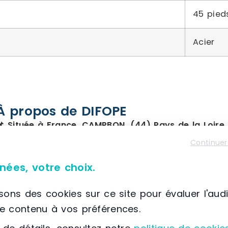
45 pied
Acier
À propos de DIFOPE
📌 Située à France, CAMPBON, (44) Pays de la Loire
DIFOPE
propose une gamme complète de solution
Continuer
pollution, incluant des
bacs de rétention soupl
nées, votre choix.
absorbants industriels
et divers équipements 
professionnels.
isons des cookies sur ce site pour évaluer l'aud
le contenu à vos préférences.
Avec plus de
20 ans d’expérience
,
DIFOPE
acco