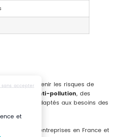
s
s pour prévenir les risques de
 sans accepter
es
, des
kits anti-pollution
, des
de rétention adaptés aux besoins des
ience et
mpagne les entreprises en France et