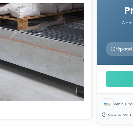
P
Cont
répond
Vendu pa
répond en m