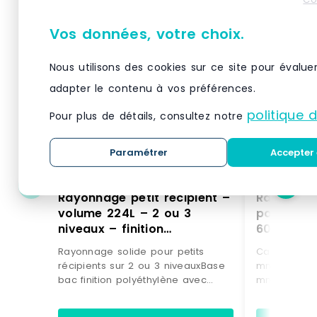
Vos données, votre choix.
Nous utilisons des cookies sur ce site pour évalue
adapter le contenu à vos préférences.
politique 
Pour plus de détails, consultez notre
Paramétrer
Accepter 
Rayonnage petit récipient –
Rayonnage
volume 224L – 2 ou 3
pour stoc
niveaux – finition
60 l avec
polyéthylène avec
Rayonnage solide pour petits
Caractérist
caillebotis galvanisé
récipients sur 2 ou 3 niveauxBase
mmLargeur :
bac finition polyéthylène avec
mmPoids : 
caillebotis galvanisé - volume
stockage de 
224LCharge admissible
60 l horizon