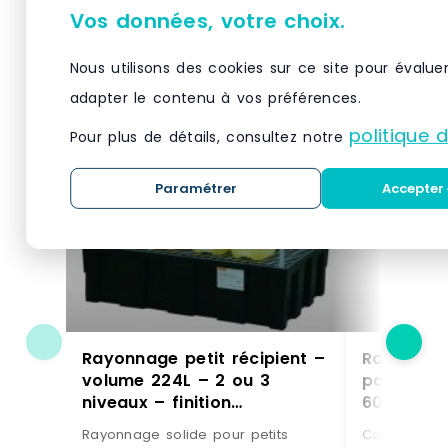
Vos données, votre choix.
Produits similaires
Nous utilisons des cookies sur ce site pour évalue
adapter le contenu à vos préférences.
politique 
Pour plus de détails, consultez notre
Paramétrer
Accepter 
Rayonnage petit récipient –
Rayonnage
volume 224L – 2 ou 3
pour stoc
niveaux – finition
60 l avec
polyéthylène avec
Rayonnage solide pour petits
Caractérist
caillebotis galvanisé