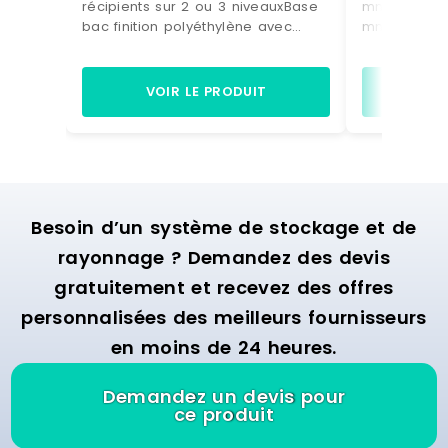
récipients sur 2 ou 3 niveauxBase
mmLargeur :
bac finition polyéthylène avec
mmPoids : 
caillebotis galvanisé - volume
stockage de 
224LCharge admissible
60 l horizon
uniformément répartie : 100 kg par
bac finition
VOIR LE PRODUIT
VO
niveauNiveau de pose :33 cm à
finition aci
partir du sol88 cm129 cm pour le
niveau de p
3ème niveauMontants et
du sol plan 
caillebotis en acier
pour récipi
galvaniséMontage facile et
pose : 1150 
rapideLivré NON monté
pour le fût 
Besoin d’un système de stockage et de
horizontal.M
rayonnage ? Demandez des devis
gratuitement et recevez des offres
personnalisées des meilleurs fournisseurs
en moins de 24 heures.
Demandez un devis pour
ce produit