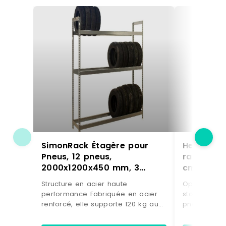
SimonRack Étagère pour
Helloshop
Pneus, 12 pneus,
rangement
2000x1200x450 mm, 3
cm capaci
niveaux, Galvanisé –
MDF gris 
Structure en acier haute
Optimisez v
Simonauto – argenté métal
Bois man
performance Fabriquée en acier
stockage av
8435104986196
3000227
renforcé, elle supporte 120 kg au
pneus prati
point de flexion par étagère. Les
pour ranger
longerons travaillent en élasticité
en toute sé