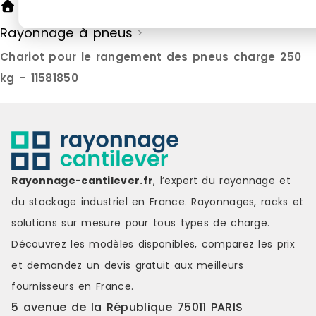
Rayonnage cantilever
Rayonnages
>
>
d'entretien.Fabrication et contrôle
techniques : Couleur : Arge
qualité Fabriqué en Espagne selon
Matériaux :
Rayonnage à pneus
>
un système de management de la
Dimensions h
qualité certifié ISO 9001:2015,
180 cmPoids
Chariot pour le rangement des pneus charge 250
assurant la maîtrise des
poids par é
processus, la traçabilité de la
de la livraison : 1 x Ét
kg – 11581850
production et l'amélioration
pneus 1 x Manuel d'instructions
continue. Marque : SimonRack
Marque : HE
Couleur : silver Matière : metal Prix
grey Matièr
de livraison : 30.00 € Délai de
Délai de livr
livraison : 9-11 jours ouvrés
ouvrés
Rayonnage-cantilever.fr
, l’expert du rayonnage et
du stockage industriel en France. Rayonnages, racks et
solutions sur mesure pour tous types de charge.
Découvrez les modèles disponibles, comparez les
prix
et demandez un
devis gratuit
aux meilleurs
fournisseurs en France.
5 avenue de la République 75011 PARIS