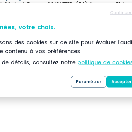
📌 Située à France, SCIONZIER, (74) Auvergne-Rhône
SETAM
est spécialisée dans la conception, la co
Continuer
solutions dédiées au
stockage
, au
classement
nées, votre choix.
expertise développée depuis 1974, l’entreprise
référence dans l’
aménagement des espaces indu
isons des cookies sur ce site pour évaluer l'aud
le contenu à vos préférences.
Grâce à une maîtrise approfondie des métiers 
 de détails, consultez notre
politique de cookie
clients, SETAM propose une gamme complète de 
mesure, livrées
clé en main
.
Paramétrer
Accepter