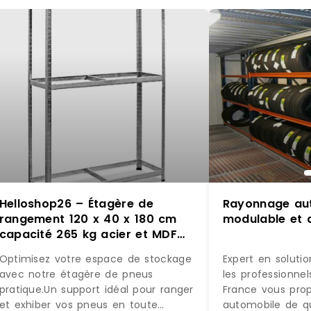
Helloshop26 – Étagère de
Rayonnage aut
rangement 120 x 40 x 180 cm
modul
capacité 265 kg acier et MDF
gris 20_0012062 – gris Bois
Optimisez votre espace de stockage
Expert en soluti
manufacturé 3000227040268
avec notre étagère de pneus
les professionnel
pratique.Un support idéal pour ranger
France vous pro
et exhiber vos pneus en toute
automobile de qu