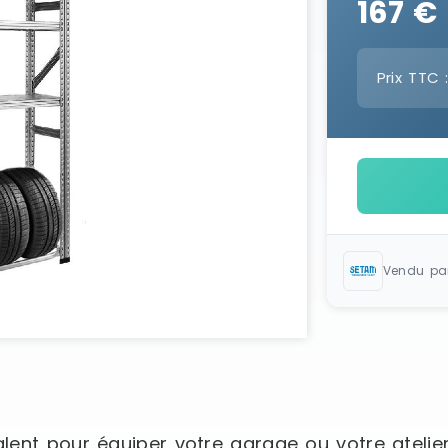
167 €
Prix TTC 
Vendu pa
ent pour équiper votre garage ou votre atelier 