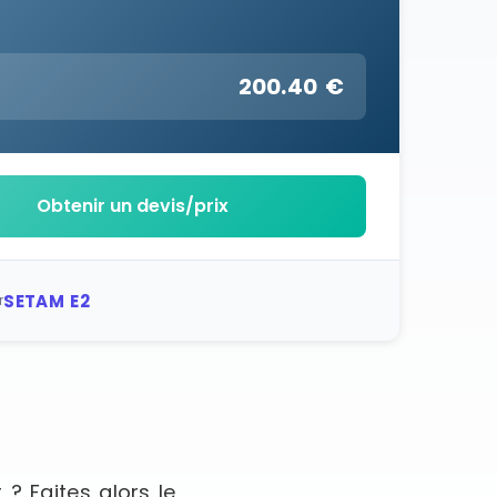
200.40 €
:
Obtenir un devis/prix
SETAM E2
r
? Faites alors le