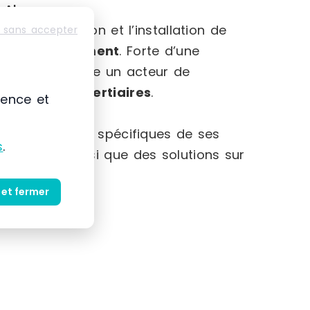
-Alpes
mmercialisation et l’installation de
 sans accepter
et au
rangement
. Forte d’une
 s’impose comme un acteur de
striels et tertiaires
.
ience et
et des besoins spécifiques de ses
s
.
produits ainsi que des solutions sur
 et fermer