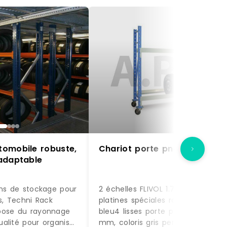
omobile robuste,
Chariot porte pneus
able et adaptable
ons de stockage pour
2 échelles FLIVOL 1.750x400 avec
s, Techni Rack
platines spéciales roues, coloris
pose du rayonnage
bleu4 lisses porte pneus 70x43 L1
alité pour organiser
mm, coloris gris perle8 goupilles 