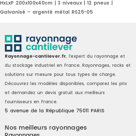
processus, la traçabilité de la
de la livraison : 1 x Ét
HxLxP 200x100x40cm | 3 niveaux | 12 pneus |
production et l'amélioration
pneus 1 x Manuel d'instructions
Galvanisé – argenté métal RS25-05
continue. Marque : SimonRack
Marque : HE
Couleur : silver Matière : metal Prix
grey Matièr
de livraison : 30.00 € Délai de
Délai de livr
livraison : 9-11 jours ouvrés
ouvrés
Rayonnage-cantilever.fr
, l’expert du rayonnage et
du stockage industriel en France. Rayonnages, racks et
solutions sur mesure pour tous types de charge.
Découvrez les modèles disponibles, comparez les
prix
et demandez un
devis gratuit
aux meilleurs
fournisseurs en France.
5 avenue de la République 75011 PARIS
Nos meilleurs rayonnages
Rayonnages